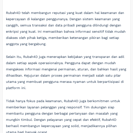
Rubah4D telah membangun reputasi yang kuat dalam hal keamanan dan
kepercayaan di kalangan penggunanya. Dengan sistem keamanan yang
canggih, semua transaksi dan data pribadi pengguna dilindungi dengan
enkripsi yang kuat. Ini memastikan bahwa informasi sensitif tidak mudah
diakses oleh pihak ketiga, memberikan ketenangan pikiran bagi setiap
anggota yang bergabung.
Selain itu, Rubah4D juga menerapkan kebijakan yang transparan dan adil
dalam setiap aspek operasionalnya. Pengguna dapat dengan mudah
mengakses informasi mengenai permainan, aturan, dan bahkan hasil yang
dihasilkan. Kejujuran dalam proses permainan menjadi salah satu pilar
utama yang membuat pengguna merasa nyaman untuk berpartisipasi di
platform ini.
Tidak hanya fokus pada keamanan, Rubah4D juga berkomitmen untuk
memberikan layanan pelanggan yang responsif. Tim dukungan siap
membantu pengguna dengan berbagai pertanyaan dan masalah yang
mungkin timbul. Dengan pelayanan yang cepat dan efektif, Rubah4D
berhasil membangun kepercayaan yang solid, menjadikannya pilihan
utama bagi banyak orang.