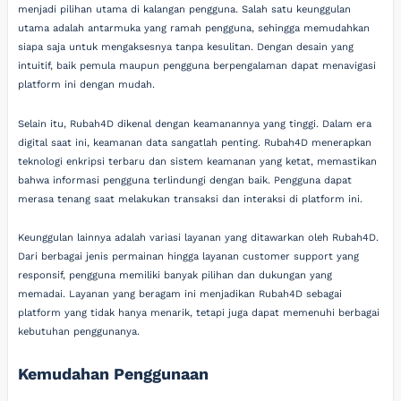
menjadi pilihan utama di kalangan pengguna. Salah satu keunggulan
utama adalah antarmuka yang ramah pengguna, sehingga memudahkan
siapa saja untuk mengaksesnya tanpa kesulitan. Dengan desain yang
intuitif, baik pemula maupun pengguna berpengalaman dapat menavigasi
platform ini dengan mudah.
Selain itu, Rubah4D dikenal dengan keamanannya yang tinggi. Dalam era
digital saat ini, keamanan data sangatlah penting. Rubah4D menerapkan
teknologi enkripsi terbaru dan sistem keamanan yang ketat, memastikan
bahwa informasi pengguna terlindungi dengan baik. Pengguna dapat
merasa tenang saat melakukan transaksi dan interaksi di platform ini.
Keunggulan lainnya adalah variasi layanan yang ditawarkan oleh Rubah4D.
Dari berbagai jenis permainan hingga layanan customer support yang
responsif, pengguna memiliki banyak pilihan dan dukungan yang
memadai. Layanan yang beragam ini menjadikan Rubah4D sebagai
platform yang tidak hanya menarik, tetapi juga dapat memenuhi berbagai
kebutuhan penggunanya.
Kemudahan Penggunaan