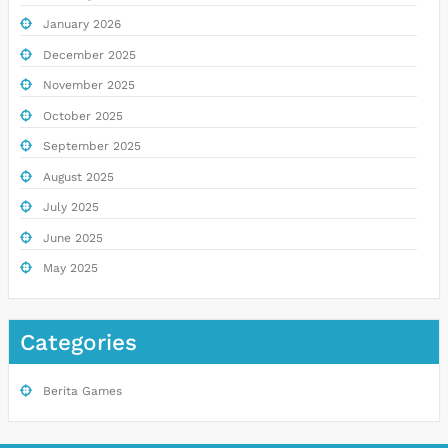
January 2026
December 2025
November 2025
October 2025
September 2025
August 2025
July 2025
June 2025
May 2025
Categories
Berita Games