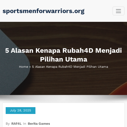
Skip
sportsmenforwarriors.org
to
content
5 Alasan Kenapa Rubah4D Menjadi
Pilihan Utama
Home
»
5 Alasan Kenapa Rubah4D Menjadi Pilihan Utama
July 28, 2025
By
RAf4L
In
Berita Games