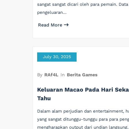
sangat sangat dicari oleh para pemain. Dat
pengeluaran…
Read More
July 30, 2025
By
RAf4L
In
Berita Games
Keluaran Macao Pada Hari Seka
Tahu
Dalam alam perjudian dan entertainment, h
yang sangat ditunggu-tunggu para para pen
mengharapkan output dari undian langsung