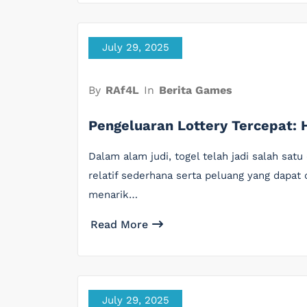
July 29, 2025
By
RAf4L
In
Berita Games
Pengeluaran Lottery Tercepat: 
Dalam alam judi, togel telah jadi salah sat
relatif sederhana serta peluang yang dapat 
menarik…
Read More
July 29, 2025