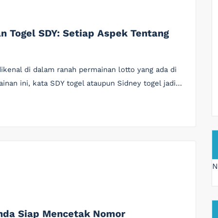
n Togel SDY: Setiap Aspek Tentang
ikenal di dalam ranah permainan lotto yang ada di
inan ini, kata SDY togel ataupun Sidney togel jadi…
N
Anda Siap Mencetak Nomor