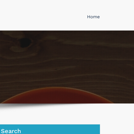
Home
Search