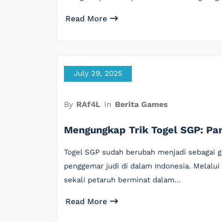
Read More
July 29, 2025
By
RAf4L
In
Berita Games
Mengungkap Trik Togel SGP: P
Togel SGP sudah berubah menjadi sebagai g
penggemar judi di dalam Indonesia. Melalu
sekali petaruh berminat dalam…
Read More