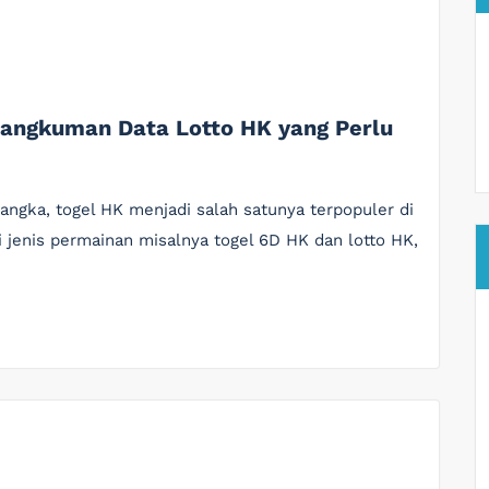
Rangkuman Data Lotto HK yang Perlu
ngka, togel HK menjadi salah satunya terpopuler di
 jenis permainan misalnya togel 6D HK dan lotto HK,