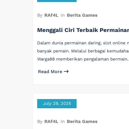
By
RAf4L
In
Berita Games
Menggali Ciri Terbaik Permain
Dalam dunia permainan daring, slot online 
banyak pemain. Melalui berbagai kemudahan
Warga88 memberikan pengalaman bermain
Read More
July 29, 2025
By
RAf4L
In
Berita Games