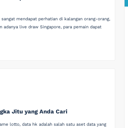
sangat mendapat perhatian di kalangan orang-orang,
gan adanya live draw Singapore, para pemain dapat
ngka Jitu yang Anda Cari
ame lotto, data hk adalah salah satu aset data yang