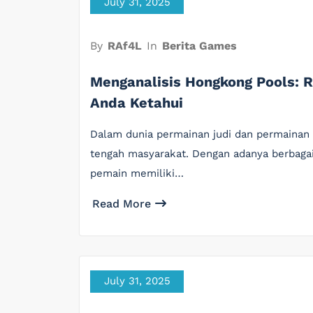
July 31, 2025
By
RAf4L
In
Berita Games
Menganalisis Hongkong Pools: 
Anda Ketahui
Dalam dunia permainan judi dan permainan a
tengah masyarakat. Dengan adanya berbagai
pemain memiliki…
Read More
July 31, 2025