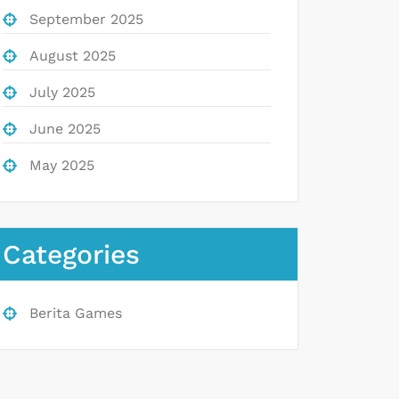
September 2025
August 2025
July 2025
June 2025
May 2025
Categories
Berita Games