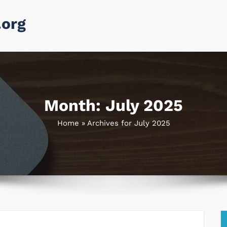
.org
Month:
July 2025
Home
»
Archives for July 2025