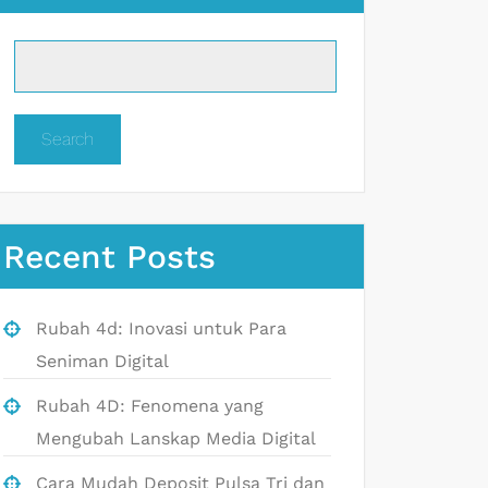
Search
Recent Posts
Rubah 4d: Inovasi untuk Para
Seniman Digital
Rubah 4D: Fenomena yang
Mengubah Lanskap Media Digital
Cara Mudah Deposit Pulsa Tri dan