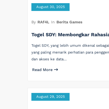
August 30, 2025
By
RAf4L
In
Berita Games
Togel SDY: Membongkar Rahasia
Togel SDY, yang lebih umum dikenal sebaga
yang paling menarik perhatian para pengge
dan akses ke data…
Read More
August 29, 2025