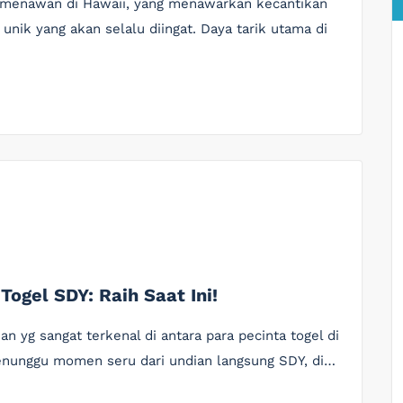
g menawan di Hawaii, yang menawarkan kecantikan
unik yang akan selalu diingat. Daya tarik utama di
Togel SDY: Raih Saat Ini!
 yg sangat terkenal di antara para pecinta togel di
 menunggu momen seru dari undian langsung SDY, di…