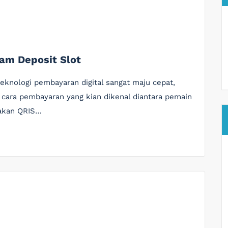
am Deposit Slot
eknologi pembayaran digital sangat maju cepat,
 cara pembayaran yang kian dikenal diantara pemain
akan QRIS…