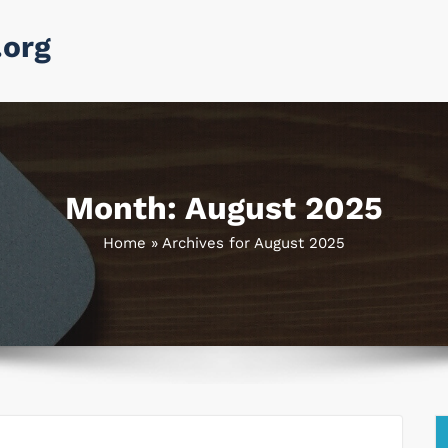
.org
Month:
August 2025
Home
»
Archives for August 2025