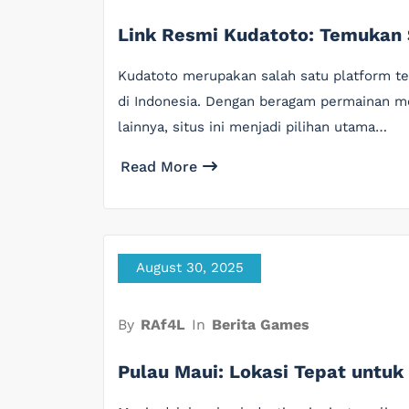
Link Resmi Kudatoto: Temukan 
Kudatoto merupakan salah satu platform te
di Indonesia. Dengan beragam permainan me
lainnya, situs ini menjadi pilihan utama…
Read More
August 30, 2025
By
RAf4L
In
Berita Games
Pulau Maui: Lokasi Tepat untu