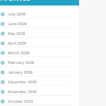
July 2026
June 2026
May 2026
April 2026
March 2026
February 2026
January 2026
December 2025
November 2025
October 2025