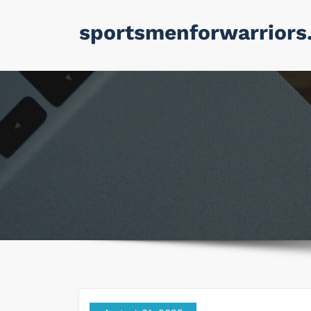
Skip
sportsmenforwarriors
to
content