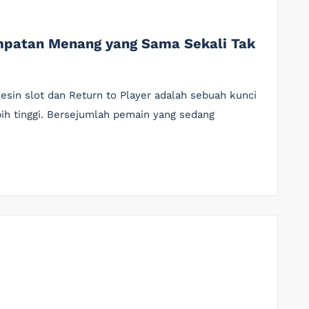
empatan Menang yang Sama Sekali Tak
 mesin slot dan Return to Player adalah sebuah kunci
ih tinggi. Bersejumlah pemain yang sedang