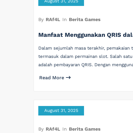
August 31, 2025
By
RAf4L
In
Berita Games
Manfaat Menggunakan QRIS dal
Dalam sejumlah masa terakhir, pemakaian t
termasuk dalam permainan slot. Salah satu
adalah pembayaran QRIS. Dengan menggun
Read More
August 31, 2025
By
RAf4L
In
Berita Games