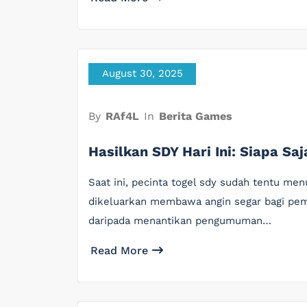
August 30, 2025
By
RAf4L
In
Berita Games
Hasilkan SDY Hari Ini: Siapa Sa
Saat ini, pecinta togel sdy sudah tentu men
dikeluarkan membawa angin segar bagi pema
daripada menantikan pengumuman…
Read More