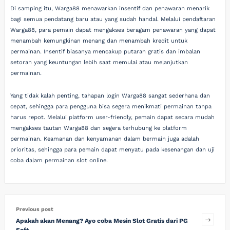
Di samping itu, Warga88 menawarkan insentif dan penawaran menarik
bagi semua pendatang baru atau yang sudah handal. Melalui pendaftaran
Warga88, para pemain dapat mengakses beragam penawaran yang dapat
menambah kemungkinan menang dan menambah kredit untuk
permainan. Insentif biasanya mencakup putaran gratis dan imbalan
setoran yang keuntungan lebih saat memulai atau melanjutkan
permainan.
Yang tidak kalah penting, tahapan login Warga88 sangat sederhana dan
cepat, sehingga para pengguna bisa segera menikmati permainan tanpa
harus repot. Melalui platform user-friendly, pemain dapat secara mudah
mengakses tautan Warga88 dan segera terhubung ke platform
permainan. Keamanan dan kenyamanan dalam bermain juga adalah
prioritas, sehingga para pemain dapat menyatu pada kesenangan dan uji
coba dalam permainan slot online.
Previous post
Apakah akan Menang? Ayo coba Mesin Slot Gratis dari PG
Soft