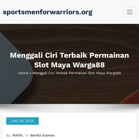
Skip
sportsmenforwarriors.org
to
content
Menggali Ciri Terbaik Permainan
Slot Maya Warga88
Home
»
Menggali Ciri Terbaik Permainan Slot Maya Warga88
July 29, 2025
By
RAf4L
In
Berita Games