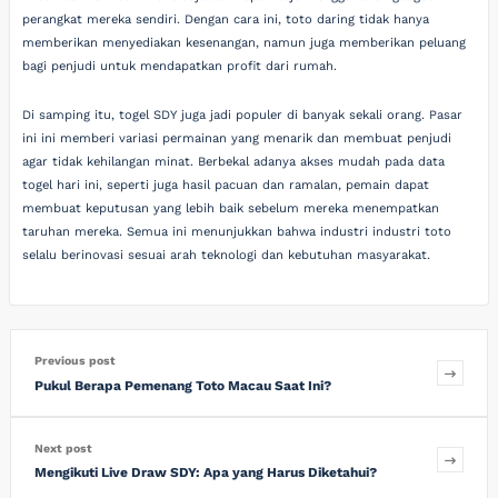
perangkat mereka sendiri. Dengan cara ini, toto daring tidak hanya
memberikan menyediakan kesenangan, namun juga memberikan peluang
bagi penjudi untuk mendapatkan profit dari rumah.
Di samping itu, togel SDY juga jadi populer di banyak sekali orang. Pasar
ini ini memberi variasi permainan yang menarik dan membuat penjudi
agar tidak kehilangan minat. Berbekal adanya akses mudah pada data
togel hari ini, seperti juga hasil pacuan dan ramalan, pemain dapat
membuat keputusan yang lebih baik sebelum mereka menempatkan
taruhan mereka. Semua ini menunjukkan bahwa industri industri toto
selalu berinovasi sesuai arah teknologi dan kebutuhan masyarakat.
Previous post
Pukul Berapa Pemenang Toto Macau Saat Ini?
Next post
Mengikuti Live Draw SDY: Apa yang Harus Diketahui?