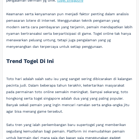
pengalaman bermain yg unik.
togel singapore
Keamanan serta kenyamanan pun menjadi faktor penting dalam analisis
pemasaran lotere di internet. Menggunakan teknik pengaman yang
modern serta cara pembayaran yang terjamin, pemain mendapatkan lebih
nyaman bertransaksi serta berpartisipasi di game. Togel online tak hanya
menawarkan peluang untung, tetapi juga pengalaman yang yg
menyenangkan dan terpercaya untuk setiap penggunaan.
Trend Togel Di Ini
Toto hari adalah salah satu isu yang sangat sering dibicarakan di kalangan
pecinta judi. Dalam beberapa tahun terakhir, ketertarikan masyarakat
pada permainan toto online semakin meningkat. Sampai sekarang, toto
hongkong serta togel singapore adalah dua yang yang paling populer.
Banyak sekali pemain yang ingin mencari ramalan serta angka-angka jitu
agar bisa menang game tersebut.
Satu tren yang ialah perkembangan baru supertogel yang memberikan
segudang kemudahan bagi pemain. Platform ini memudahkan pemain
untuk bermain dari mana saja dan kapan saja menggunakan gadget