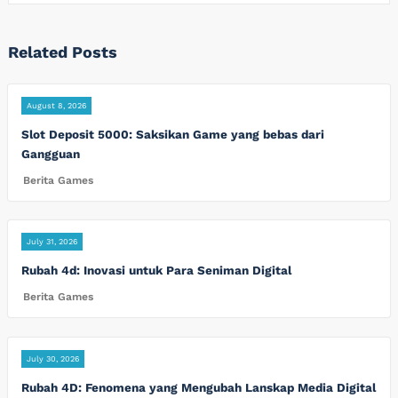
Related Posts
August 8, 2026
Slot Deposit 5000: Saksikan Game yang bebas dari
Gangguan
Berita Games
July 31, 2026
Rubah 4d: Inovasi untuk Para Seniman Digital
Berita Games
July 30, 2026
Rubah 4D: Fenomena yang Mengubah Lanskap Media Digital