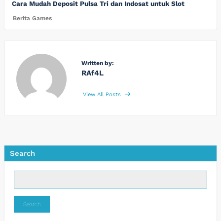
Cara Mudah Deposit Pulsa Tri dan Indosat untuk Slot
Berita Games
Written by:
RAf4L
View All Posts
Search
Search