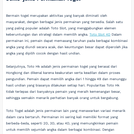
Bermain togel merupakan aktivitas yang banyak diminati oleh
masyarakat, dengan berbagai jenis permainan yang tersedia. Salah satu
yang paling populer adalah Toto Slot, yang menggabungkan elemen
keberuntungan dan strategi dalam memilih angka.
Toto Slot 4D
Dalam
permainan ini, pemain dapat memasang taruhan pada berbagai kombinasi
angka yang diundi secara acak, dan keuntungan besar dapat diperoleh jika
angka yang dipilih cocok dengan hasil undian.
Selanjutnya, Toto Hk adalah jenis permainan togel yang berasal dari
Hongkong dan dikenal karena keakuratan serta keadilan dalam proses
pengundian. Pemain dapat memilih angka dari 1 hingga 49 dan menunggu
hasil undian yang biasanya dilakukan setiap hari. Popularitas Toto Hk
tidak terlepas dari banyaknya pemain yang meraih kemenangan besar,
sehingga semakin menarik perhatian banyak orang untuk bergabung.
Toto Togel adalah jenis permainan lain yang menawarkan variasi menarik
dalam cara bertaruh. Permainan ini sering kali memiliki format yang
berbeda-beda, seperti 2D, 3D, atau 4D, yang memungkinkan pemain
untuk memilih sejumlah angka dalam berbagai kombinasi. Dengan