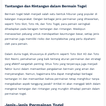
Tantangan dan Rintangan dalam Bermain Togel
Bermain togel telah menjadi salah satu bentuk hiburan yang populer di
kalangan masyarakat. Dengan berbagai jenis permainan yang ditawarkan,
seperti Toto Slot, Toto Hk, dan Toto Togel, para pemain seringkali
dihadapkan pada beragam tantangan dan rintangan. Meskipun
menawarkan peluang untuk mendapatkan keuntungan besar, setiap jenis
permainan juga memiliki risiko dan kompleksitas yang perlu dipahami
oleh para pemain.
Dalam dunia togel, khususnya di platform seperti Toto Slot 4D dan Toto
Slot Resmi, pemahaman yang baik tentang aturan permainan dan strategi
yang efektif sangatlah penting. Situs Toto yang terpercaya juga menjadi
faktor kunci dalam memastikan pengalaman bermain yang aman dan
menyenangkan. Namun, bagaimana kita dapat menghadapi berbagai
tantangan ini dan memastikan bahwa permainan tetap menghibur tanpa
mengabaikan aspek tanggung jawab? Artikel ini akan menggali lebih dalam
mengenai tantangan dan rintangan yang mungkin dihadapi pemain dalam
permainan togel.
Jenis-jenis Permainan Togel