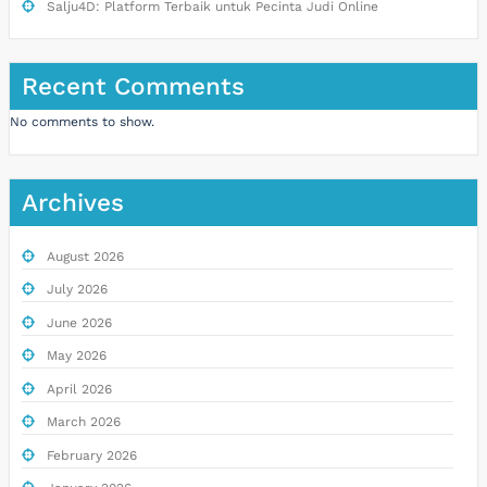
Salju4D: Platform Terbaik untuk Pecinta Judi Online
Recent Comments
No comments to show.
Archives
August 2026
July 2026
June 2026
May 2026
April 2026
March 2026
February 2026