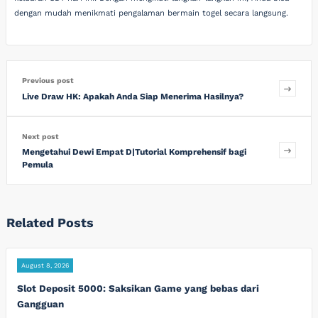
dengan mudah menikmati pengalaman bermain togel secara langsung.
Previous post
Live Draw HK: Apakah Anda Siap Menerima Hasilnya?
Next post
Mengetahui Dewi Empat D|Tutorial Komprehensif bagi
Pemula
Related Posts
August 8, 2026
Slot Deposit 5000: Saksikan Game yang bebas dari
Gangguan