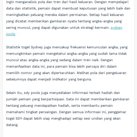
ingin menganalisis pola dan tren dari hasil keluaran. Dengan mempelajari
data dan statistik, pemain dapat membuat keputusan yang lebih baik dan
meningkatkan peluang mereka dalam permainan. Setiap hasil keluaran
yang dicatat memberikan gambaran nyata tentang angka-angka yang
sering muncul, yang dapat digunakan untuk strategi bermain.
sydney
pools
Statistik togel Sydney juga mencakup frekuensi kemunculan angka, yang
memungkinkan pemain mengetahui angka-angka yang sudah lama tidak
muncul atau angka-angka yang sedang dalam tren naik. Dengan
memanfaatkan data ini, para pemain bisa lebih percaya diri dalam
memilih nomor yang akan dipertaruhkan. Melihat pola dari pengeluaran
sebelumnya dapat menjadi indikator yang berguna.
Selain itu, sdy pools juga menyediakan informasi terkait hadiah dan
jumlah pemain yang berpartisipasi. Data ini dapat memberikan gambaran
tentang peluang mendapatkan hadiah, serta membantu pemain
memahami tingkat persaingan. Dengan semua informasi ini, penggemar
togel SDY dapat lebih siap menghadapi setiap sesi undian yang akan
datang.