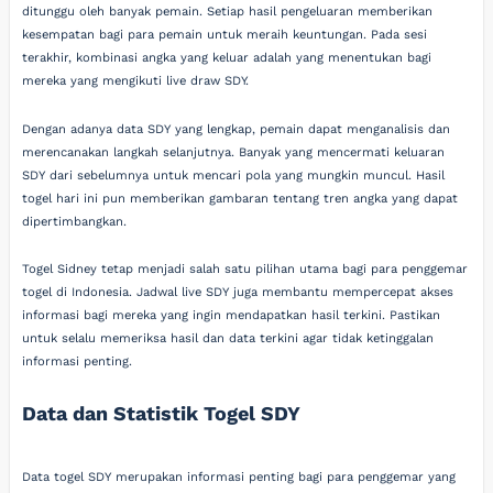
ditunggu oleh banyak pemain. Setiap hasil pengeluaran memberikan
kesempatan bagi para pemain untuk meraih keuntungan. Pada sesi
terakhir, kombinasi angka yang keluar adalah yang menentukan bagi
mereka yang mengikuti live draw SDY.
Dengan adanya data SDY yang lengkap, pemain dapat menganalisis dan
merencanakan langkah selanjutnya. Banyak yang mencermati keluaran
SDY dari sebelumnya untuk mencari pola yang mungkin muncul. Hasil
togel hari ini pun memberikan gambaran tentang tren angka yang dapat
dipertimbangkan.
Togel Sidney tetap menjadi salah satu pilihan utama bagi para penggemar
togel di Indonesia. Jadwal live SDY juga membantu mempercepat akses
informasi bagi mereka yang ingin mendapatkan hasil terkini. Pastikan
untuk selalu memeriksa hasil dan data terkini agar tidak ketinggalan
informasi penting.
Data dan Statistik Togel SDY
Data togel SDY merupakan informasi penting bagi para penggemar yang