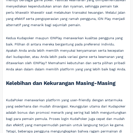
menuju berbagai game poker. Fasilitas keamanan yang diimplementasikan
menyediakan kependudukan aman dan nyaman, sehingga pemain tak
perlu khawatir khawatir saat melakukan transaksi keuangan. Melalui jalan
yang efektif serta pengoperasian yang ramah pengguna, IDN Play menjadi
alternatif yang menarik bagi sejumlah pemain.
Kedua Kudapoker maupun IDNPlay menawarkan kualitas pengguna yang
baik. Pilihan di antara mereka bergantung pada preferensi individu.
Apakah Anda anda lebih memilih menyukai kenyamanan serta kecepatan
dari kudapoker, atau Anda lebih pada variasi game serta keamanan yang
ditawarkan oleh IDNPlay? Memahami kebutuhan dan serta pilihan pribadi
Anda akan dalam dalam memilih platform yang yang lebih baik bagi Anda.
Kelebihan dan Kekurangan Masing-Masing
KudaPoker menawarkan platform yang user-friendly dengan antarmuka
yang sederhana dan mudah dinavigasi. Keunggulan utama dari Kudapoker
adalah bonus dan promosi menarik yang sering kali lebih menguntungkan
bagi para pemain pemula. Proses login KudaPoker juga cepat dan mudah
dan efektif, yang mempermudah pemain untuk langsung terjun ke game.
Tetapi, beberapa pengguna mengungkapkan bahwa ragam permainan di