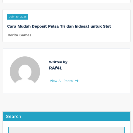
July 30, 2026
Cara Mudah Deposit Pulsa Tri dan Indosat untuk Slot
Berita Games
Written by:
RAf4L
View All Posts
Search