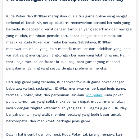
Kuda Poker dan IDNPlay merupakan dua situs game online yang sangat
terkenal di Tanah Air, setiap platform menawarkan sensasi bermain yang
berbeda. Kudapoker dikenal dengan tampilan yang sederhana dan navigasi
yang mudah, membuat pemain baru dapat dengan cepat melakukan
masuk ke Kuda Poker dan mulai bermain. Sebaliknya, IDNPlay
menawarkan visual yang lebih menarik memikat dan kelebihan yang lebih
variatif, yang menciptakan lingkungan bermain yang lebih dinamis. Hal ini
tentu saja merupakan faktor krusial bagi para gamer yang mencari
pengalaman gaming yang sesuai dengan preferensi mereka.
Dari segi game yang tersedia, Kudapoker fokus di game poker dengan
beberapa variasi, sedangkan IDNPlay menawarkan berbagai jenis game,
termasuk poker, slot, dan permainan lain-lain.
idn poker
Kuda poker
punya komunitas yang solid, maka pemain dapat mudah menemukan
lawan dengan tingkat keterampilan yang sesuai. Begitu juga di IDN Play,
banyak pemain yang aktif, memberi peluang yang lebih besar untuk
berkompetisi dan menikmati berbagai jenis game.
Dalam hal insentif dan promosi, Kuda Poker tak jarang menawarkan