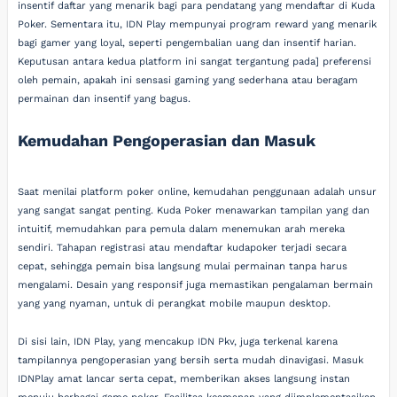
insentif daftar yang menarik bagi para pendatang yang mendaftar di Kuda
Poker. Sementara itu, IDN Play mempunyai program reward yang menarik
bagi gamer yang loyal, seperti pengembalian uang dan insentif harian.
Keputusan antara kedua platform ini sangat tergantung pada] preferensi
oleh pemain, apakah ini sensasi gaming yang sederhana atau beragam
permainan dan insentif yang bagus.
Kemudahan Pengoperasian dan Masuk
Saat menilai platform poker online, kemudahan penggunaan adalah unsur
yang sangat sangat penting. Kuda Poker menawarkan tampilan yang dan
intuitif, memudahkan para pemula dalam menemukan arah mereka
sendiri. Tahapan registrasi atau mendaftar kudapoker terjadi secara
cepat, sehingga pemain bisa langsung mulai permainan tanpa harus
mengalami. Desain yang responsif juga memastikan pengalaman bermain
yang yang nyaman, untuk di perangkat mobile maupun desktop.
Di sisi lain, IDN Play, yang mencakup IDN Pkv, juga terkenal karena
tampilannya pengoperasian yang bersih serta mudah dinavigasi. Masuk
IDNPlay amat lancar serta cepat, memberikan akses langsung instan