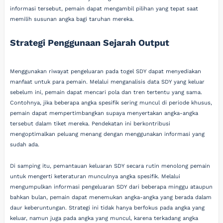
informasi tersebut, pemain dapat mengambil pilihan yang tepat saat
memilih susunan angka bagi taruhan mereka.
Strategi Penggunaan Sejarah Output
Menggunakan riwayat pengeluaran pada togel SDY dapat menyediakan
manfaat untuk para pemain. Melalui menganalisis data SDY yang keluar
sebelum ini, pemain dapat mencari pola dan tren tertentu yang sama.
Contohnya, jika beberapa angka spesifik sering muncul di periode khusus,
pemain dapat mempertimbangkan supaya menyertakan angka-angka
tersebut dalam tiket mereka. Pendekatan ini berkontribusi
mengoptimalkan peluang menang dengan menggunakan informasi yang
sudah ada.
Di samping itu, pemantauan keluaran SDY secara rutin menolong pemain
untuk mengerti keteraturan munculnya angka spesifik. Melalui
mengumpulkan informasi pengeluaran SDY dari beberapa minggu ataupun
bahkan bulan, pemain dapat menemukan angka-angka yang berada dalam
daur keberuntungan. Strategi ini tidak hanya berfokus pada angka yang
keluar, namun juga pada angka yang muncul, karena terkadang angka