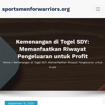
Skip
sportsmenforwarriors.org
to
content
Kemenangan di Togel SDY:
Memanfaatkan Riwayat
Pengeluaran untuk Profit
Home
»
Kemenangan di Togel SDY: Memanfaatkan Riwayat Pengeluaran untuk
Profit
September 15, 2025