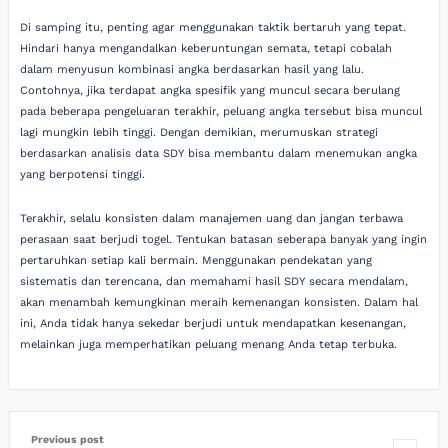
Di samping itu, penting agar menggunakan taktik bertaruh yang tepat.
Hindari hanya mengandalkan keberuntungan semata, tetapi cobalah
dalam menyusun kombinasi angka berdasarkan hasil yang lalu.
Contohnya, jika terdapat angka spesifik yang muncul secara berulang
pada beberapa pengeluaran terakhir, peluang angka tersebut bisa muncul
lagi mungkin lebih tinggi. Dengan demikian, merumuskan strategi
berdasarkan analisis data SDY bisa membantu dalam menemukan angka
yang berpotensi tinggi.
Terakhir, selalu konsisten dalam manajemen uang dan jangan terbawa
perasaan saat berjudi togel. Tentukan batasan seberapa banyak yang ingin
pertaruhkan setiap kali bermain. Menggunakan pendekatan yang
sistematis dan terencana, dan memahami hasil SDY secara mendalam,
akan menambah kemungkinan meraih kemenangan konsisten. Dalam hal
ini, Anda tidak hanya sekedar berjudi untuk mendapatkan kesenangan,
melainkan juga memperhatikan peluang menang Anda tetap terbuka.
Previous post