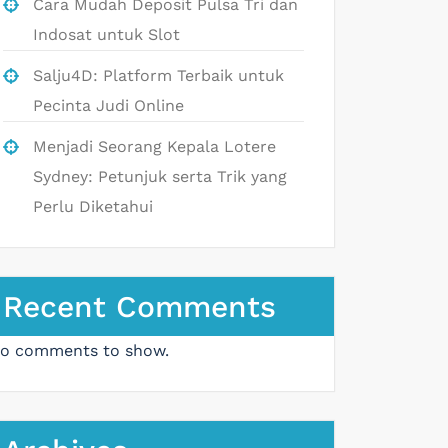
Cara Mudah Deposit Pulsa Tri dan
Indosat untuk Slot
Salju4D: Platform Terbaik untuk
Pecinta Judi Online
Menjadi Seorang Kepala Lotere
Sydney: Petunjuk serta Trik yang
Perlu Diketahui
Recent Comments
o comments to show.