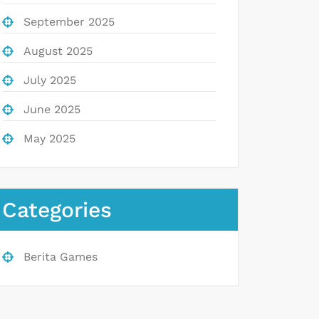
September 2025
August 2025
July 2025
June 2025
May 2025
Categories
Berita Games