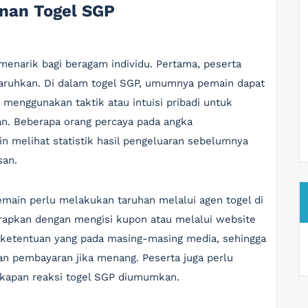
nan Togel SGP
enarik bagi beragam individu. Pertama, peserta
aruhkan. Di dalam togel SGP, umumnya pemain dapat
 menggunakan taktik atau intuisi pribadi untuk
n. Beberapa orang percaya pada angka
n melihat statistik hasil pengeluaran sebelumnya
an.
main perlu melakukan taruhan melalui agen togel di
terapkan dengan mengisi kupon atau melalui website
 ketentuan yang pada masing-masing media, sehingga
n pembayaran jika menang. Peserta juga perlu
 kapan reaksi togel SGP diumumkan.