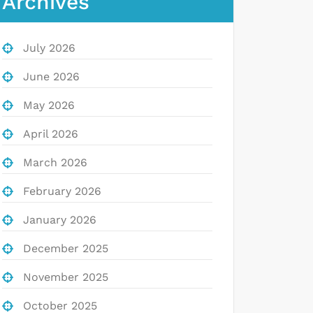
Archives
July 2026
June 2026
May 2026
April 2026
March 2026
February 2026
January 2026
December 2025
November 2025
October 2025