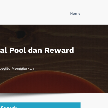
Home
al Pool dan Reward
begitu Menggiurkan
Search