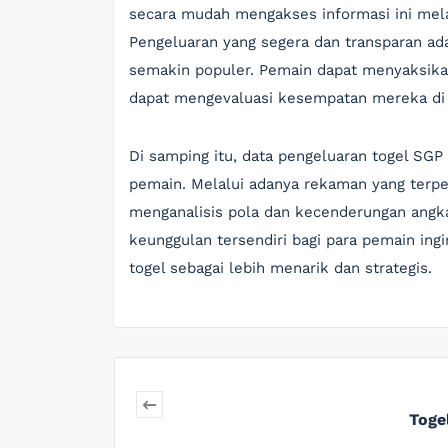
secara mudah mengakses informasi ini melalu
Pengeluaran yang segera dan transparan ad
semakin populer. Pemain dapat menyaksika
dapat mengevaluasi kesempatan mereka di 
Di samping itu, data pengeluaran togel SGP 
pemain. Melalui adanya rekaman yang terper
menganalisis pola dan kecenderungan angk
keunggulan tersendiri bagi para pemain ing
togel sebagai lebih menarik dan strategis.
Toge