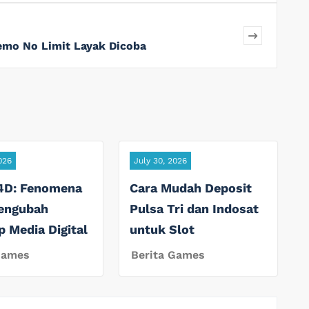
emo No Limit Layak Dicoba
026
July 30, 2026
4D: Fenomena
Cara Mudah Deposit
engubah
Pulsa Tri dan Indosat
 Media Digital
untuk Slot
Games
Berita Games