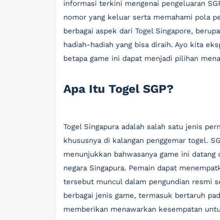
informasi terkini mengenai pengeluaran S
nomor yang keluar serta memahami pola per
berbagai aspek dari Togel Singapore, berup
hadiah-hadiah yang bisa diraih. Ayo kita eks
betapa game ini dapat menjadi pilihan men
Apa Itu Togel SGP?
Togel Singapura adalah salah satu jenis per
khususnya di kalangan penggemar togel. S
menunjukkan bahwasanya game ini datang da
negara Singapura. Pemain dapat menempat
tersebut muncul dalam pengundian resmi se
berbagai jenis game, termasuk bertaruh pad
memberikan menawarkan kesempatan untuk