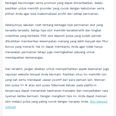
berbagai keuntungan serta promosi yang dapat dimanfaatkan. Selalu
pastikan untuk memilih provider yang cocok dengan kebutuhan serta
pilihan Anda agar bisa maksimalisasi profit dari setiap permainan.
Selanjutnya, lakukan riset tentang berbagai tipe permainan slot yang
tersedia tersedia. Setiap tipe slot memiliki karakteristik dan tingkat
volatilitas yang berbeda. Pilih slot deposit pulsa yang sudah pernah
dibuktikan memberikan kesempatan menang yang lebih banyak dan fitur
bonus yang menarik. Hal ini dapat membantu Anda agar tidak hanya
merasakan permainan tetapi juga meningkatkan peluang untuk
mendapatkan kemenangan.
Dan terakhir, jangan abaikan untuk memperhatikan aspek keamanan juga
reputasi website tempat Anda bermain. Pastikan situs itu memiliki izin
yang sah serta mendapat ulasan positif dari para pemain lain. Mencari
slot pulsa Tri M atau slot pulsa Telkomsel Seluler pada platform
terpercaya dapat menambah keamanan transaksi dan menyediakan rasa
nyaman ketika bermain. Dengan mengikuti tips ini, Anda dapat mencari
slot melalui pulsa yang paling cocok dengan harapan Anda.
Slot Deposit
Indosat