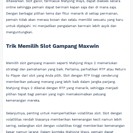
ditawarkan. Slot gacor, termasuk Mahjong Ways, dapat diakses secara
online sehingga pemain dapat bermain kapan saja dan di mana saja.
Dengan berbagai pilihan tema dan fitur menarik di setiap permainan,
pemain tidak akan merasa bosan dan selalu memiliki sesuatu yang baru
untuk dijelajahi. Ini menjadikan pengalaman bermain lebih asyik dan
menguntungkan.
Trik Memilih Slot Gampang Maxwin
Memilih slot gampang maxwin seperti Mahjong Ways 2 memerlukan
strategi dan pemahaman yang baik. Pertama, perhatikan RTP atau Return
to Player dari slot yang Anda pilih. Slot dengan RTP tinggi cenderung
memberikan peluang menang yang lebih baik dalam jangka panjang.
Mahjong Ways 2 dikenal dengan RTP yang menarik, sehingga menjadi
pilihan tepat bagi pemain yang ingin memaksimalkan peluang
kemenangan mereka.
Selanjutnya, penting untuk memperhatikan volatilitas slot. Slot dengan
volatilitas rendah biasanya memberikan kemenangan kecil namun lebih
sering, sedangkan slot dengan volatilitas tinggi memberikan kemenangan
besar namun jarang. Dalam konteks Mahjong Ways, pemain dapat