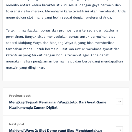
memilih antara kedua karakteristik ini sesuai dengan gaya bermain dan
toleransi risiko mereka. Memahami karakteristik ini akan membantu Anda
menentukan slot mana yang lebih sesuai dengan preferensi Anda.
Terakhir, manfaatkan bonus dan promosi yang tersedia dari platform
permainan. Banyak situs menyediakan bonus untuk permainan slot
seperti Mahjong Ways dan Mahjong Ways 2, yang bisa memberikan
tambahan modal untuk bermain. Pastikan untuk membaca syarat dan
ketentuan yang terkait dengan bonus tersebut agar Anda dapat
memaksimalkan pengalaman bermain slot dan berpeluang mendapatkan
maxwin yang diinginkan.
Previous post
Mengkaji Sejarah Permainan Wargatoto: Dari Awal Game
Klasik menuju Zaman Digital
Next post
Mahjong Ways 2: Slot Demo yang Siap Menggandakan