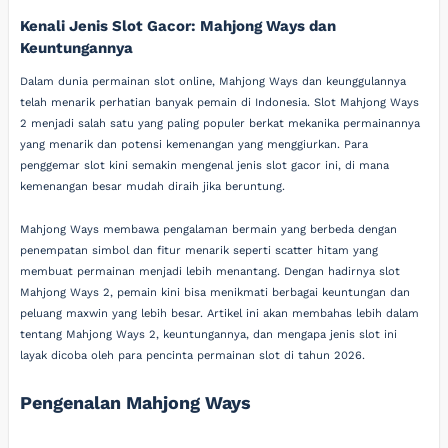
Kenali Jenis Slot Gacor: Mahjong Ways dan
Keuntungannya
Dalam dunia permainan slot online, Mahjong Ways dan keunggulannya
telah menarik perhatian banyak pemain di Indonesia. Slot Mahjong Ways
2 menjadi salah satu yang paling populer berkat mekanika permainannya
yang menarik dan potensi kemenangan yang menggiurkan. Para
penggemar slot kini semakin mengenal jenis slot gacor ini, di mana
kemenangan besar mudah diraih jika beruntung.
Mahjong Ways membawa pengalaman bermain yang berbeda dengan
penempatan simbol dan fitur menarik seperti scatter hitam yang
membuat permainan menjadi lebih menantang. Dengan hadirnya slot
Mahjong Ways 2, pemain kini bisa menikmati berbagai keuntungan dan
peluang maxwin yang lebih besar. Artikel ini akan membahas lebih dalam
tentang Mahjong Ways 2, keuntungannya, dan mengapa jenis slot ini
layak dicoba oleh para pencinta permainan slot di tahun 2026.
Pengenalan Mahjong Ways