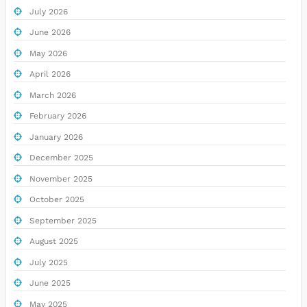
July 2026
June 2026
May 2026
April 2026
March 2026
February 2026
January 2026
December 2025
November 2025
October 2025
September 2025
August 2025
July 2025
June 2025
May 2025