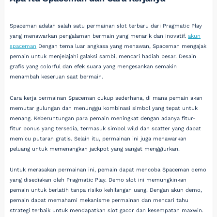
Spaceman adalah salah satu permainan slot terbaru dari Pragmatic Play
yang menawarkan pengalaman bermain yang menarik dan inovatif.
akun
spaceman
Dengan tema luar angkasa yang menawan, Spaceman mengajak
pemain untuk menjelajahi galaksi sambil mencari hadiah besar. Desain
grafis yang colorful dan efek suara yang mengesankan semakin
menambah keseruan saat bermain.
Cara kerja permainan Spaceman cukup sederhana, di mana pemain akan
memutar gulungan dan menunggu kombinasi simbol yang tepat untuk
menang. Keberuntungan para pemain meningkat dengan adanya fitur-
fitur bonus yang tersedia, termasuk simbol wild dan scatter yang dapat
memicu putaran gratis. Selain itu, permainan ini juga menawarkan
peluang untuk memenangkan jackpot yang sangat menggiurkan.
Untuk merasakan permainan ini, pemain dapat mencoba Spaceman demo
yang disediakan oleh Pragmatic Play. Demo slot ini memungkinkan
pemain untuk berlatih tanpa risiko kehilangan uang. Dengan akun demo,
pemain dapat memahami mekanisme permainan dan mencari tahu
strategi terbaik untuk mendapatkan slot gacor dan kesempatan maxwin.