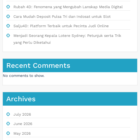
Rubah 4D: Fenomena yang Mengubah Lanskap Media Digital
Cara Mudah Deposit Pulsa Tri dan Indosat untuk Slot
Salju4D: Platform Terbaik untuk Pecinta Judi Online
Menjadi Seorang Kepala Lotere Sydney: Petunjuk serta Trik
yang Perlu Diketahui
Recent Comments
No comments to show.
Archives
July 2026
June 2026
May 2026