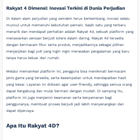
Rakyat 4 Dimensi: Inovasi Terkini di Dunia Perjudian
Di dalam alam perjudian yang semakin terus berkembang, inovasi selalu
muncul untuk memenuhi kebutuhan pemain. Salah satu yang terbaru
menarik dan mendapat perhatian adalah Rakyat 4d, sebuah platform yang
menawarkan sensasi berjudi lotere dalam daring. Rakyat 4d tersedia
dengan bermacam fitur serta produk, menjadikannya sebagai pilihan
menjanjikan bagi judi yang ingin ingin merasakan pengalaman yang baru
tanpa harus keluar dari rumah.
Melalui memainkan platform ini, pengguna bisa menikmati bermacam
jenis game yang tersedia, serta kesempatan untuk mendapatkan hasil
yang besar. Layanan ini didisain agar user-friendly, sehingga semua orang
dapat bergabung dan mulai bermain dengan mudah. Di samping itu,
platform ini juga menjamin keamanan serta kenyamanan bagi
penggunanya, membuat proses berjudi jadi lebih menyenangkan dan
dapat dipercaya.
Apa Itu Rakyat 4D?