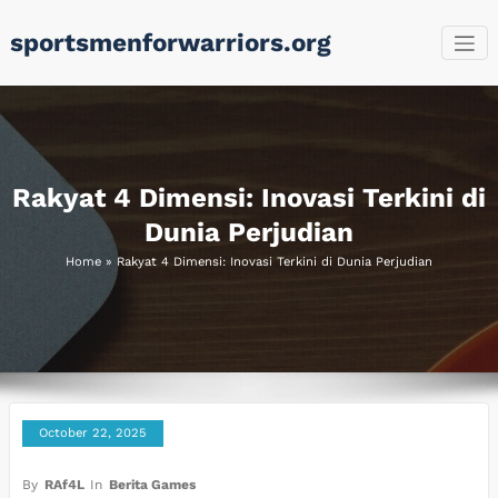
Skip
sportsmenforwarriors.org
to
content
Rakyat 4 Dimensi: Inovasi Terkini di
Dunia Perjudian
Home
»
Rakyat 4 Dimensi: Inovasi Terkini di Dunia Perjudian
October 22, 2025
By
RAf4L
In
Berita Games