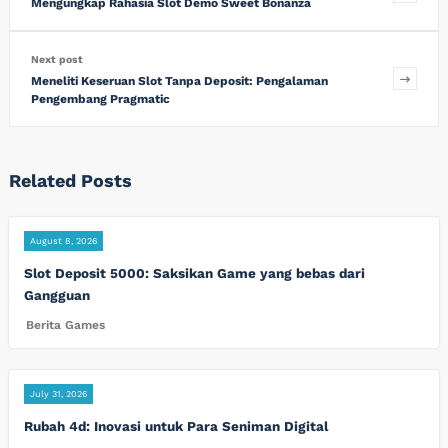
Mengungkap Rahasia Slot Demo Sweet Bonanza
Next post
Meneliti Keseruan Slot Tanpa Deposit: Pengalaman
Pengembang Pragmatic
Related Posts
August 8, 2026
Slot Deposit 5000: Saksikan Game yang bebas dari
Gangguan
Berita Games
July 31, 2026
Rubah 4d: Inovasi untuk Para Seniman Digital