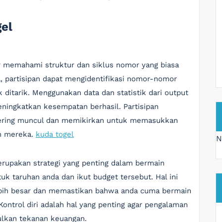
gel
r memahami struktur dan siklus nomor yang biasa
, partisipan dapat mengidentifikasi nomor-nomor
k ditarik. Menggunakan data dan statistik dari output
ingkatkan kesempatan berhasil. Partisipan
ring muncul dan memikirkan untuk memasukkan
m mereka.
kuda togel
N
erupakan strategi yang penting dalam bermain
k taruhan anda dan ikut budget tersebut. Hal ini
bih besar dan memastikan bahwa anda cuma bermain
ntrol diri adalah hal yang penting agar pengalaman
ulkan tekanan keuangan.