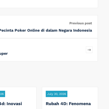
Previous post
 Pecinta Poker Online di dalam Negara Indonesia
uper
026
July 30, 2026
d: Inovasi
Rubah 4D: Fenomena