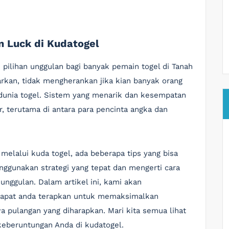
n Luck di Kudatogel
 pilihan unggulan bagi banyak pemain togel di Tanah
rkan, tidak mengherankan jika kian banyak orang
 dunia togel. Sistem yang menarik dan kesempatan
, terutama di antara para pencinta angka dan
melalui kuda togel, ada beberapa tips yang bisa
gunakan strategi yang tepat dan mengerti cara
nggulan. Dalam artikel ini, kami akan
apat anda terapkan untuk memaksimalkan
ulangan yang diharapkan. Mari kita semua lihat
keberuntungan Anda di kudatogel.