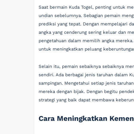
Saat bermain Kuda Togel, penting untuk me
undian sebelumnya. Sebagian pemain menga
prediksi yang tepat. Dengan mempelajari da
angka yang cenderung sering keluar dan m
pengetahuan dalam memilih angka mereka. St
untuk meningkatkan peluang keberuntunga
Selain itu, pemain sebaiknya sebaiknya mem
sendiri. Ada berbagai jenis taruhan dalam K
sampingan. Mengetahui setiap jenis taruh
mereka dengan bijak. Dengan begitu pende
strategi yang baik dapat membawa keberun
Cara Meningkatkan Keme