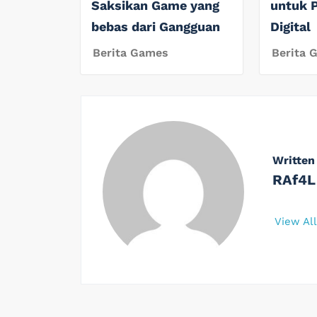
Saksikan Game yang
untuk 
bebas dari Gangguan
Digital
Berita Games
Berita 
Written
RAf4L
View Al