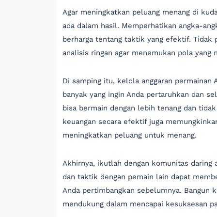
Agar meningkatkan peluang menang di kuda
ada dalam hasil. Memperhatikan angka-an
berharga tentang taktik yang efektif. Tida
analisis ringan agar menemukan pola yang 
Di samping itu, kelola anggaran permainan 
banyak yang ingin Anda pertaruhkan dan sel
bisa bermain dengan lebih tenang dan tidak
keuangan secara efektif juga memungkinkan
meningkatkan peluang untuk menang.
Akhirnya, ikutlah dengan komunitas daring
dan taktik dengan pemain lain dapat membe
Anda pertimbangkan sebelumnya. Bangun k
mendukung dalam mencapai kesuksesan pad