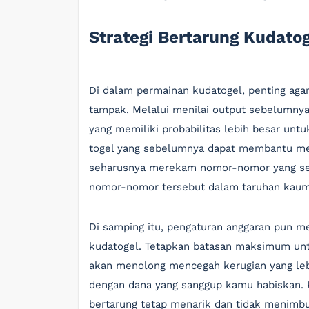
Strategi Bertarung Kudato
Di dalam permainan kudatogel, penting aga
tampak. Melalui menilai output sebelumnya
yang memiliki probabilitas lebih besar untu
togel yang sebelumnya dapat membantu men
seharusnya merekam nomor-nomor yang se
nomor-nomor tersebut dalam taruhan kau
Di samping itu, pengaturan anggaran pun m
kudatogel. Tetapkan batasan maksimum untu
akan menolong mencegah kerugian yang le
dengan dana yang sanggup kamu habiskan. Ko
bertarung tetap menarik dan tidak menimb