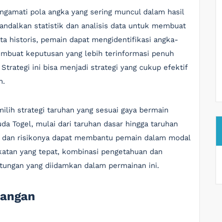
ngamati pola angka yang sering muncul dalam hasil
ndalkan statistik dan analisis data untuk membuat
ta historis, pemain dapat mengidentifikasi angka-
embuat keputusan yang lebih terinformasi penuh
rategi ini bisa menjadi strategi yang cukup efektif
n.
ilih strategi taruhan yang sesuai gaya bermain
uda Togel, mulai dari taruhan dasar hingga taruhan
an dan risikonya dapat membantu pemain dalam modal
katan yang tepat, kombinasi pengetahuan dan
tungan yang diidamkan dalam permainan ini.
nangan