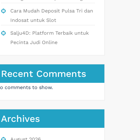
Cara Mudah Deposit Pulsa Tri dan
Indosat untuk Slot
Salju4D: Platform Terbaik untuk
Pecinta Judi Online
Recent Comments
o comments to show.
Archives
August 2026