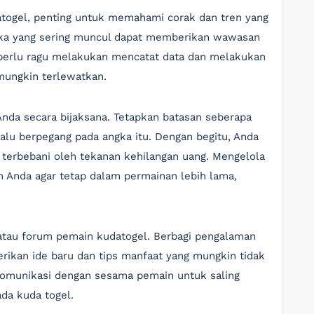
togel, penting untuk memahami corak dan tren yang
gka yang sering muncul dapat memberikan wawasan
k perlu ragu melakukan mencatat data dan melakukan
mungkin terlewatkan.
Anda secara bijaksana. Tetapkan batasan seberapa
alu berpegang pada angka itu. Dengan begitu, Anda
 terbebani oleh tekanan kehilangan uang. Mengelola
 Anda agar tetap dalam permainan lebih lama,
 atau forum pemain kudatogel. Berbagi pengalaman
rikan ide baru dan tips manfaat yang mungkin tidak
omunikasi dengan sesama pemain untuk saling
a kuda togel.