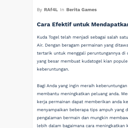
By
RAf4L
In
Berita Games
Cara Efektif untuk Mendapatka
Kuda Togel telah menjadi sebagai salah satu
Air. Dengan beragam permainan yang ditawa
tertarik untuk menggali peruntungannya di
yang besar membuat kudatogel kian populer
keberuntungan.
Bagi Anda yang ingin meraih keberuntungan 
membantu meningkatkan peluang anda. Meng
kerja permainan dapat memberikan anda keu
menyampaikan beberapa tips ampuh yang d
pengalaman bermain dan mungkin membawa p
lebih dalam bagaimana cara meningkatkan 