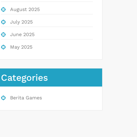
August 2025
July 2025
June 2025
May 2025
Categories
Berita Games