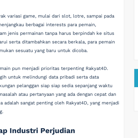
k variasi game, mulai dari slot, lotre, sampai pada
 menjangkau berbagai interests para pemain,
 jenis permainan tanpa harus berpindah ke situs
barui serta ditambahkan secara berkala, para pemain
mukan sesuatu yang baru untuk dicoba.
in pun menjadi prioritas terpenting Rakyat4D.
ih untuk melindungi data pribadi serta data
kungan pelanggan siap siap sedia sepanjang waktu
asalah atau pertanyaan yang ada dengan cepat dan
a adalah sangat penting oleh Rakyat4D, yang menjadi
g.
p Industri Perjudian