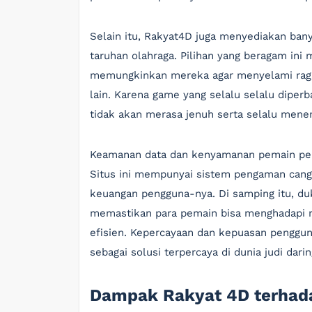
Selain itu, Rakyat4D juga menyediakan banya
taruhan olahraga. Pilihan yang beragam ini
memungkinkan mereka agar menyelami ragam
lain. Karena game yang selalu selalu diper
tidak akan merasa jenuh serta selalu mene
Keamanan data dan kenyamanan pemain pema
Situs ini mempunyai sistem pengaman cangg
keuangan pengguna-nya. Di samping itu, du
memastikan para pemain bisa menghadapi m
efisien. Kepercayaan dan kepuasan penggun
sebagai solusi terpercaya di dunia judi darin
Dampak Rakyat 4D terhada