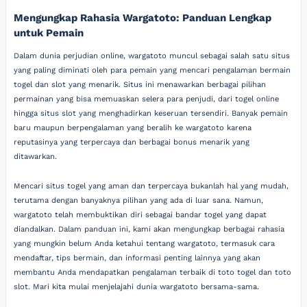
Mengungkap Rahasia Wargatoto: Panduan Lengkap
untuk Pemain
Dalam dunia perjudian online, wargatoto muncul sebagai salah satu situs
yang paling diminati oleh para pemain yang mencari pengalaman bermain
togel dan slot yang menarik. Situs ini menawarkan berbagai pilihan
permainan yang bisa memuaskan selera para penjudi, dari togel online
hingga situs slot yang menghadirkan keseruan tersendiri. Banyak pemain
baru maupun berpengalaman yang beralih ke wargatoto karena
reputasinya yang terpercaya dan berbagai bonus menarik yang
ditawarkan.
Mencari situs togel yang aman dan terpercaya bukanlah hal yang mudah,
terutama dengan banyaknya pilihan yang ada di luar sana. Namun,
wargatoto telah membuktikan diri sebagai bandar togel yang dapat
diandalkan. Dalam panduan ini, kami akan mengungkap berbagai rahasia
yang mungkin belum Anda ketahui tentang wargatoto, termasuk cara
mendaftar, tips bermain, dan informasi penting lainnya yang akan
membantu Anda mendapatkan pengalaman terbaik di toto togel dan toto
slot. Mari kita mulai menjelajahi dunia wargatoto bersama-sama.