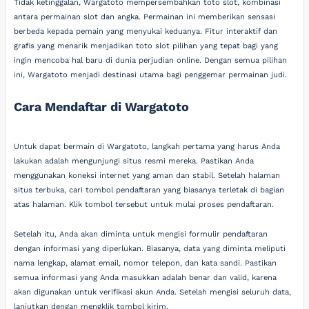
Tidak ketinggalan, Wargatoto mempersembahkan toto slot, kombinasi
antara permainan slot dan angka. Permainan ini memberikan sensasi
berbeda kepada pemain yang menyukai keduanya. Fitur interaktif dan
grafis yang menarik menjadikan toto slot pilihan yang tepat bagi yang
ingin mencoba hal baru di dunia perjudian online. Dengan semua pilihan
ini, Wargatoto menjadi destinasi utama bagi penggemar permainan judi.
Cara Mendaftar di Wargatoto
Untuk dapat bermain di Wargatoto, langkah pertama yang harus Anda
lakukan adalah mengunjungi situs resmi mereka. Pastikan Anda
menggunakan koneksi internet yang aman dan stabil. Setelah halaman
situs terbuka, cari tombol pendaftaran yang biasanya terletak di bagian
atas halaman. Klik tombol tersebut untuk mulai proses pendaftaran.
Setelah itu, Anda akan diminta untuk mengisi formulir pendaftaran
dengan informasi yang diperlukan. Biasanya, data yang diminta meliputi
nama lengkap, alamat email, nomor telepon, dan kata sandi. Pastikan
semua informasi yang Anda masukkan adalah benar dan valid, karena
akan digunakan untuk verifikasi akun Anda. Setelah mengisi seluruh data,
lanjutkan dengan mengklik tombol kirim.