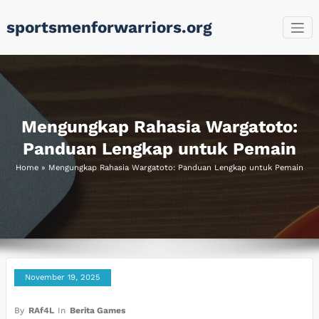
Skip
sportsmenforwarriors.org
to
content
Mengungkap Rahasia Wargatoto:
Panduan Lengkap untuk Pemain
Home
»
Mengungkap Rahasia Wargatoto: Panduan Lengkap untuk Pemain
November 19, 2025
By
RAf4L
In
Berita Games