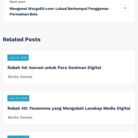
Next post
Mengenal Warga88.com: Lokasi Berkumpul Penggemar
Permainan Bola
Related Posts
July 31, 2026
Rubah 4d: Inovasi untuk Para Seniman Digital
Berita Games
July 30, 2026
Rubah 4D: Fenomena yang Mengubah Lanskap Media Digital
Berita Games