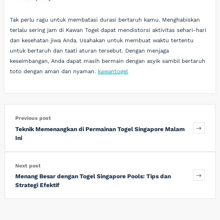
Tak perlu ragu untuk membatasi durasi bertaruh kamu. Menghabiskan
terlalu sering jam di Kawan Togel dapat mendistorsi aktivitas sehari-hari
dan kesehatan jiwa Anda. Usahakan untuk membuat waktu tertentu
untuk bertaruh dan taati aturan tersebut. Dengan menjaga
keseimbangan, Anda dapat masih bermain dengan asyik sambil bertaruh
toto dengan aman dan nyaman.
kawantogel
Previous post
Teknik Memenangkan di Permainan Togel Singapore Malam
Ini
Next post
Menang Besar dengan Togel Singapore Pools: Tips dan
Strategi Efektif