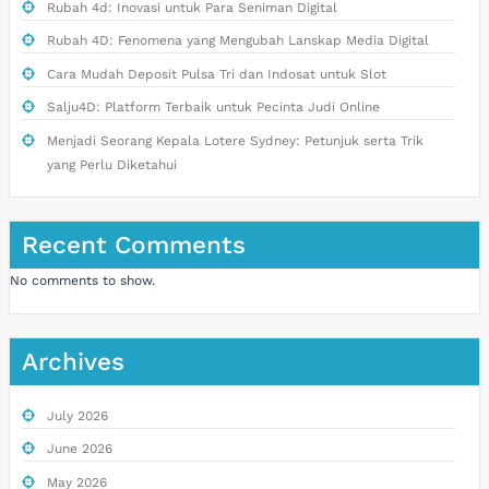
Rubah 4d: Inovasi untuk Para Seniman Digital
Rubah 4D: Fenomena yang Mengubah Lanskap Media Digital
Cara Mudah Deposit Pulsa Tri dan Indosat untuk Slot
Salju4D: Platform Terbaik untuk Pecinta Judi Online
Menjadi Seorang Kepala Lotere Sydney: Petunjuk serta Trik
yang Perlu Diketahui
Recent Comments
No comments to show.
Archives
July 2026
June 2026
May 2026