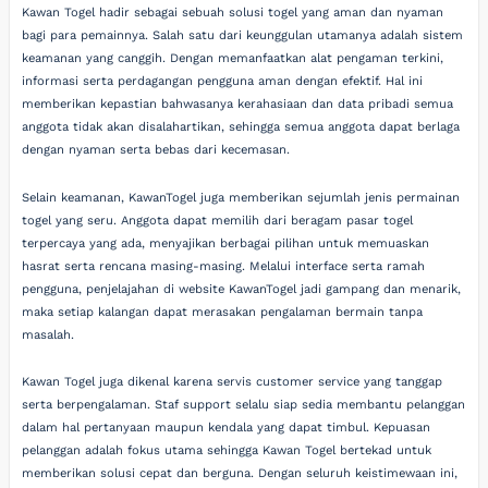
Kawan Togel hadir sebagai sebuah solusi togel yang aman dan nyaman
bagi para pemainnya. Salah satu dari keunggulan utamanya adalah sistem
keamanan yang canggih. Dengan memanfaatkan alat pengaman terkini,
informasi serta perdagangan pengguna aman dengan efektif. Hal ini
memberikan kepastian bahwasanya kerahasiaan dan data pribadi semua
anggota tidak akan disalahartikan, sehingga semua anggota dapat berlaga
dengan nyaman serta bebas dari kecemasan.
Selain keamanan, KawanTogel juga memberikan sejumlah jenis permainan
togel yang seru. Anggota dapat memilih dari beragam pasar togel
terpercaya yang ada, menyajikan berbagai pilihan untuk memuaskan
hasrat serta rencana masing-masing. Melalui interface serta ramah
pengguna, penjelajahan di website KawanTogel jadi gampang dan menarik,
maka setiap kalangan dapat merasakan pengalaman bermain tanpa
masalah.
Kawan Togel juga dikenal karena servis customer service yang tanggap
serta berpengalaman. Staf support selalu siap sedia membantu pelanggan
dalam hal pertanyaan maupun kendala yang dapat timbul. Kepuasan
pelanggan adalah fokus utama sehingga Kawan Togel bertekad untuk
memberikan solusi cepat dan berguna. Dengan seluruh keistimewaan ini,