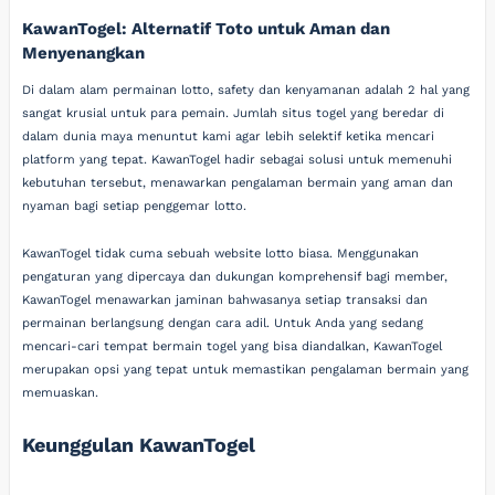
KawanTogel: Alternatif Toto untuk Aman dan
Menyenangkan
Di dalam alam permainan lotto, safety dan kenyamanan adalah 2 hal yang
sangat krusial untuk para pemain. Jumlah situs togel yang beredar di
dalam dunia maya menuntut kami agar lebih selektif ketika mencari
platform yang tepat. KawanTogel hadir sebagai solusi untuk memenuhi
kebutuhan tersebut, menawarkan pengalaman bermain yang aman dan
nyaman bagi setiap penggemar lotto.
KawanTogel tidak cuma sebuah website lotto biasa. Menggunakan
pengaturan yang dipercaya dan dukungan komprehensif bagi member,
KawanTogel menawarkan jaminan bahwasanya setiap transaksi dan
permainan berlangsung dengan cara adil. Untuk Anda yang sedang
mencari-cari tempat bermain togel yang bisa diandalkan, KawanTogel
merupakan opsi yang tepat untuk memastikan pengalaman bermain yang
memuaskan.
Keunggulan KawanTogel