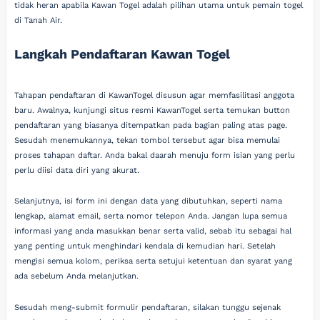
tidak heran apabila Kawan Togel adalah pilihan utama untuk pemain togel
di Tanah Air.
Langkah Pendaftaran Kawan Togel
Tahapan pendaftaran di KawanTogel disusun agar memfasilitasi anggota
baru. Awalnya, kunjungi situs resmi KawanTogel serta temukan button
pendaftaran yang biasanya ditempatkan pada bagian paling atas page.
Sesudah menemukannya, tekan tombol tersebut agar bisa memulai
proses tahapan daftar. Anda bakal daarah menuju form isian yang perlu
perlu diisi data diri yang akurat.
Selanjutnya, isi form ini dengan data yang dibutuhkan, seperti nama
lengkap, alamat email, serta nomor telepon Anda. Jangan lupa semua
informasi yang anda masukkan benar serta valid, sebab itu sebagai hal
yang penting untuk menghindari kendala di kemudian hari. Setelah
mengisi semua kolom, periksa serta setujui ketentuan dan syarat yang
ada sebelum Anda melanjutkan.
Sesudah meng-submit formulir pendaftaran, silakan tunggu sejenak