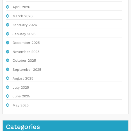
April 2026
March 2026
February 2026
January 2026
December 2025
November 2025
October 2025
September 2025
August 2025
July 2025
June 2025
May 2025
Categories