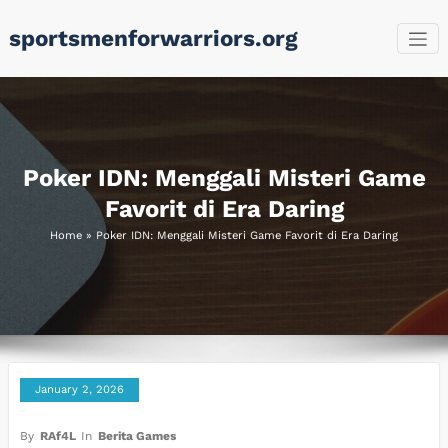
Skip
sportsmenforwarriors.org
to
content
Poker IDN: Menggali Misteri Game
Favorit di Era Daring
Home
»
Poker IDN: Menggali Misteri Game Favorit di Era Daring
January 2, 2026
By
RAf4L
In
Berita Games