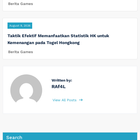
Berita Games
August 9, 2026
Taktik Efektif Memanfaatkan Statistik HK untuk
Kemenangan pada Togel Hongkong
Berita Games
Written by:
RAf4L
View All Posts
Search