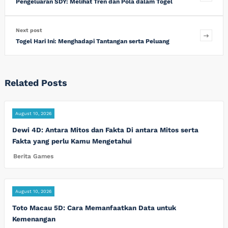
Pengeluaran SDY: Melihat Tren dan Pola dalam Togel
Next post
Togel Hari Ini: Menghadapi Tantangan serta Peluang
Related Posts
August 10, 2026
Dewi 4D: Antara Mitos dan Fakta Di antara Mitos serta
Fakta yang perlu Kamu Mengetahui
Berita Games
August 10, 2026
Toto Macau 5D: Cara Memanfaatkan Data untuk
Kemenangan