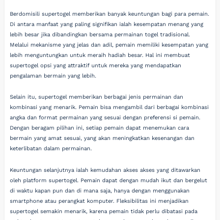
Berdomisili supertogel memberikan banyak keuntungan bagi para pemain.
Di antara manfaat yang paling signifikan ialah kesempatan menang yang
lebih besar jika dibandingkan bersama permainan togel tradisional.
Melalui mekanisme yang jelas dan adil, pemain memiliki kesempatan yang
lebih menguntungkan untuk meraih hadiah besar. Hal ini membuat
supertogel opsi yang attraktif untuk mereka yang mendapatkan
pengalaman bermain yang lebih.
Selain itu, supertogel memberikan berbagai jenis permainan dan
kombinasi yang menarik. Pemain bisa mengambil dari berbagai kombinasi
angka dan format permainan yang sesuai dengan preferensi si pemain.
Dengan beragam pilihan ini, setiap pemain dapat menemukan cara
bermain yang amat sesuai, yang akan meningkatkan kesenangan dan
keterlibatan dalam permainan.
Keuntungan selanjutnya ialah kemudahan akses akses yang ditawarkan
oleh platform supertogel. Pemain dapat dengan mudah ikut dan bergelut
di waktu kapan pun dan di mana saja, hanya dengan menggunakan
smartphone atau perangkat komputer. Fleksibilitas ini menjadikan
supertogel semakin menarik, karena pemain tidak perlu dibatasi pada