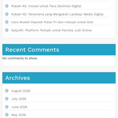
Rubah 4d: Inovasi untuk Para Seniman Digital
Rubah 4D: Fenomena yang Mengubah Lanskap Media Digital
Cara Mudah Deposit Pulsa Tri dan Indosat untuk Slot
Salju4D: Platform Terbaik untuk Pecinta Judi Online
Recent Comments
No comments to show.
Archives
August 2026
July 2026
June 2026
May 2026