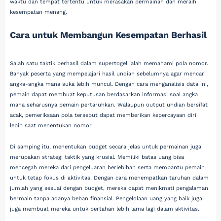
waktu dan tempat tertentu untuk merasakan permainan dan meraih
kesempatan menang.
Cara untuk Membangun Kesempatan Berhasil
Salah satu taktik berhasil dalam supertogel ialah memahami pola nomor.
Banyak peserta yang mempelajari hasil undian sebelumnya agar mencari
angka-angka mana suka lebih muncul. Dengan cara menganalisis data ini,
pemain dapat membuat keputusan berdasarkan informasi soal angka
mana seharusnya pemain pertaruhkan. Walaupun output undian bersifat
acak, pemeriksaan pola tersebut dapat memberikan kepercayaan diri
lebih saat menentukan nomor.
Di samping itu, menentukan budget secara jelas untuk permainan juga
merupakan strategi taktik yang krusial. Memiliki batas uang bisa
mencegah mereka dari pengeluaran berlebihan serta membantu pemain
untuk tetap fokus di aktivitas. Dengan cara menempatkan taruhan dalam
jumlah yang sesuai dengan budget, mereka dapat menikmati pengalaman
bermain tanpa adanya beban finansial. Pengelolaan uang yang baik juga
juga membuat mereka untuk bertahan lebih lama lagi dalam aktivitas.