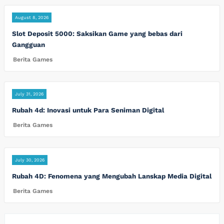
August 8, 2026
Slot Deposit 5000: Saksikan Game yang bebas dari
Gangguan
Berita Games
July 31, 2026
Rubah 4d: Inovasi untuk Para Seniman Digital
Berita Games
July 30, 2026
Rubah 4D: Fenomena yang Mengubah Lanskap Media Digital
Berita Games