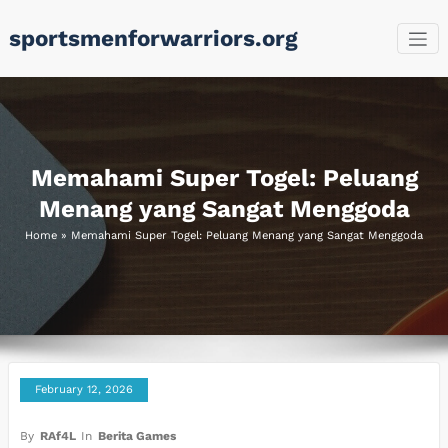
Skip
sportsmenforwarriors.org
to
content
Memahami Super Togel: Peluang
Menang yang Sangat Menggoda
Home
»
Memahami Super Togel: Peluang Menang yang Sangat Menggoda
February 12, 2026
By
RAf4L
In
Berita Games