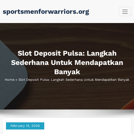
Skip
sportsmenforwarriors.org
to
content
Slot Deposit Pulsa: Langkah
Sederhana Untuk Mendapatkan
Banyak
Home
»
Slot Deposit Pulsa: Langkah Sederhana Untuk Mendapatkan Banyak
February 14, 2026