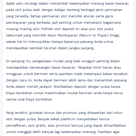
Salah satu strategi dalam menambah kesempatan menang besar-besaran
pada slot pulsa ialah dengan belajar tentang berbagai jenis permainan
yang tersedia. Setiap permainan slot memiliki aturan serta garis
pembayaran yang berbeda, jadi penting untuk memahami bagaimana
masing-masing slot. Pilihlah slot deposit tri atau pun slot pulsa
telkomsel yang memiliki Rasio Pembayaran (Return to Player) tinggi,
sebab hal ini menunjukkan betapa besarnya peluang Anda untuk
mendapatkan kembali taruhan dalam jangka panjang.
Di samping itu, pengelolaan modal yang baik sungguh penting dalam
mendapatkan kemenangan besar-besaran. Tetapkan limit harian atau
mingguan untuk bermain serta pastikan tidak melampaui batas tersebut.
Dengan cara ini, Anda dapat bermain lebih lama dan menambah peluang
Anda dalam meraih jackpot. Manfaatkan deposit dengan pulsa tanpa
biaya tambahan untuk maksimalkan modal bermain anda tanpa harus
cemas soal biaya tambahan.
Yang terakhir, gunakan bonus dan promosi yang ditawarkan dari situs
slot dengan pulsa. Banyak sekali platform menyediakan bonus
pendaftaran, spin gratis, atau promosi lainnya yang dapat dimanfaatkan
untuk menggali lebih banyak lagi kesempatan menang. Pastikan agar