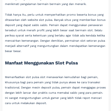
menikmati pengalaman bermain bermain yang dan menarik.
Tidak hanya itu, perlu untuk memperhatikan promo beserta bonus yang
ditawarkan oleh website slot pulsa. Banyak situs yang memberikan bonus
deposit yang dapat saldo saldo. Pemain dapat menggunakan penawaran
tersebut untuk meraih profit yang lebih besar saat bermain slot. Selalu
periksa syarat serta ketentuan yang berlaku agar tidak ada kendala ketika
mencairkan kemenangan. Dengan demikian, permainan slot setoran pulsa
menjadi alternatif yang menguntungkan dalam mendapatkan kemenangan
besar besar.
Manfaat Menggunakan Slot Pulsa
Memanfaatkan slot pulsa slot menawarkan kemudahan bagi pemain,
khususnya bagi para pemain yang tidak punya akses ke cara transaksi
tradisional. Dengan mesin deposit pulsa, pemain dapat menggagas proses
dengan lebih lancar dan praktis cuma memakai saldo yang para pemain.
Ini sangat menguntungkan untuk gamer yang lebih tidak repot mencari
cara untuk melakukan deposit.