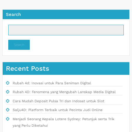
Search
Search
Recent Posts
Rubah 4d: Inovasi untuk Para Seniman Digital
Rubah 4D: Fenomena yang Mengubah Lanskap Media Digital
Cara Mudah Deposit Pulsa Tri dan Indosat untuk Slot
Salju4D: Platform Terbaik untuk Pecinta Judi Online
Menjadi Seorang Kepala Lotere Sydney: Petunjuk serta Trik
yang Perlu Diketahui