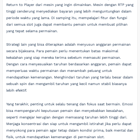
Return to Player dari mesin yang ingin dimainkan. Mesin dengan RTP yang
tinggi cenderung menyediakan bayaran yang lebih menguntungkan dalam
periode waktu yang lama. Di samping itu, mempelajari fitur dan fungsi
dari semua slot juga dapat membantu pemain untuk membuat pilihan
yang tepat selama permainan.
Strategi lain yang bisa diterapkan adalah menyusun anggaran permainan
secara bijaksana. Para pemain perlu menentukan batas maksimal
kekalahan yang siap mereka terima sebelum memasuki permainan.
Dengan cara menyesuaikan taruhan berdasarkan anggaran, pemain dapat
memperluas waktu permainan dan menambah peluang untuk
mendapatkan kemenangan. Menghindari taruhan yang terlalu besar dalam
sebuah spin dan mengambil taruhan yang kecil namun stabil biasanya
lebih efektif.
Yang terakhir, penting untuk selalu tenang dan fokus saat bermain. Emosi
bisa mempengaruhi keputusan pemain dan menyebabkan kesalahan,
seperti mengejar kerugian dengan memasang taruhan lebih tinggi dari.
Menjaga konsentrasi dan siap untuk mengambil istirahat jika perlu dapat
menyokong para pemain agar tetap dalam kondisi prima, baik mental dan
fisik, untuk mendapatkan kemenangan di permainan slot.