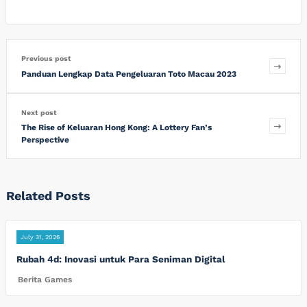
Previous post
Panduan Lengkap Data Pengeluaran Toto Macau 2023
Next post
The Rise of Keluaran Hong Kong: A Lottery Fan’s
Perspective
Related Posts
July 31, 2026
Rubah 4d: Inovasi untuk Para Seniman Digital
Berita Games