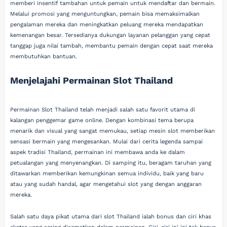
memberi insentif tambahan untuk pemain untuk mendaftar dan bermain.
Melalui promosi yang menguntungkan, pemain bisa memaksimalkan
pengalaman mereka dan meningkatkan peluang mereka mendapatkan
kemenangan besar. Tersedianya dukungan layanan pelanggan yang cepat
tanggap juga nilai tambah, membantu pemain dengan cepat saat mereka
membutuhkan bantuan.
Menjelajahi Permainan Slot Thailand
Permainan Slot Thailand telah menjadi salah satu favorit utama di
kalangan penggemar game online. Dengan kombinasi tema berupa
menarik dan visual yang sangat memukau, setiap mesin slot memberikan
sensasi bermain yang mengesankan. Mulai dari cerita legenda sampai
aspek tradisi Thailand, permainan ini membawa anda ke dalam
petualangan yang menyenangkan. Di samping itu, beragam taruhan yang
ditawarkan memberikan kemungkinan semua individu, baik yang baru
atau yang sudah handal, agar mengetahui slot yang dengan anggaran
mereka.
Salah satu daya pikat utama dari slot Thailand ialah bonus dan ciri khas