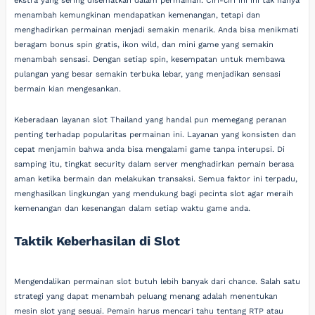
ekstra yang sering disematkan dalam permainan. Ciri-ciri ini ini tak hanya
menambah kemungkinan mendapatkan kemenangan, tetapi dan
menghadirkan permainan menjadi semakin menarik. Anda bisa menikmati
beragam bonus spin gratis, ikon wild, dan mini game yang semakin
menambah sensasi. Dengan setiap spin, kesempatan untuk membawa
pulangan yang besar semakin terbuka lebar, yang menjadikan sensasi
bermain kian mengesankan.
Keberadaan layanan slot Thailand yang handal pun memegang peranan
penting terhadap popularitas permainan ini. Layanan yang konsisten dan
cepat menjamin bahwa anda bisa mengalami game tanpa interupsi. Di
samping itu, tingkat security dalam server menghadirkan pemain berasa
aman ketika bermain dan melakukan transaksi. Semua faktor ini terpadu,
menghasilkan lingkungan yang mendukung bagi pecinta slot agar meraih
kemenangan dan kesenangan dalam setiap waktu game anda.
Taktik Keberhasilan di Slot
Mengendalikan permainan slot butuh lebih banyak dari chance. Salah satu
strategi yang dapat menambah peluang menang adalah menentukan
mesin slot yang sesuai. Pemain harus mencari tahu tentang RTP atau