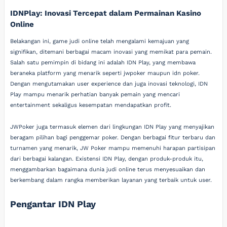
IDNPlay: Inovasi Tercepat dalam Permainan Kasino
Online
Belakangan ini, game judi online telah mengalami kemajuan yang
signifikan, ditemani berbagai macam inovasi yang memikat para pemain.
Salah satu pemimpin di bidang ini adalah IDN Play, yang membawa
beraneka platform yang menarik seperti jwpoker maupun idn poker.
Dengan mengutamakan user experience dan juga inovasi teknologi, IDN
Play mampu menarik perhatian banyak pemain yang mencari
entertainment sekaligus kesempatan mendapatkan profit.
JWPoker juga termasuk elemen dari lingkungan IDN Play yang menyajikan
beragam pilihan bagi penggemar poker. Dengan berbagai fitur terbaru dan
turnamen yang menarik, JW Poker mampu memenuhi harapan partisipan
dari berbagai kalangan. Existensi IDN Play, dengan produk-produk itu,
menggambarkan bagaimana dunia judi online terus menyesuaikan dan
berkembang dalam rangka memberikan layanan yang terbaik untuk user.
Pengantar IDN Play