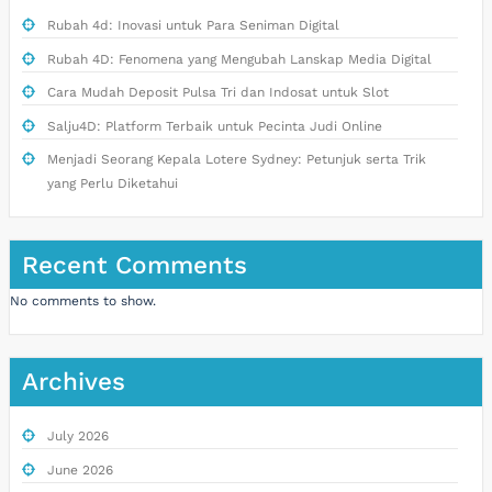
Rubah 4d: Inovasi untuk Para Seniman Digital
Rubah 4D: Fenomena yang Mengubah Lanskap Media Digital
Cara Mudah Deposit Pulsa Tri dan Indosat untuk Slot
Salju4D: Platform Terbaik untuk Pecinta Judi Online
Menjadi Seorang Kepala Lotere Sydney: Petunjuk serta Trik
yang Perlu Diketahui
Recent Comments
No comments to show.
Archives
July 2026
June 2026