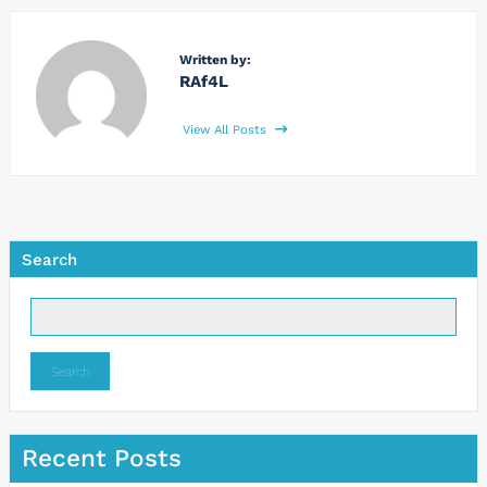
Written by:
RAf4L
View All Posts
Search
Search
Recent Posts