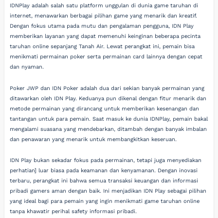
IDNPlay adalah salah satu platform unggulan di dunia game taruhan di
internet, menawarkan berbagai pilihan game yang menarik dan kreatif.
Dengan fokus utama pada mutu dan pengalaman pengguna, IDN Play
memberikan layanan yang dapat memenuhi keinginan beberapa pecinta
taruhan online sepanjang Tanah Air. Lewat perangkat ini, pemain bisa
menikmati permainan poker serta permainan card lainnya dengan cepat
dan nyaman.
Poker JWP dan IDN Poker adalah dua dari sekian banyak permainan yang
ditawarkan oleh IDN Play. Keduanya pun dikenal dengan fitur menarik dan
metode permainan yang dirancang untuk memberikan kesenangan dan
tantangan untuk para pemain. Saat masuk ke dunia IDNPlay, pemain bakal
mengalami suasana yang mendebarkan, ditambah dengan banyak imbalan
dan penawaran yang menarik untuk membangkitkan keseruan.
IDN Play bukan sekadar fokus pada permainan, tetapi juga menyediakan
perhatian] luar biasa pada keamanan dan kenyamanan. Dengan inovasi
terbaru, perangkat ini bahwa semua transaksi keuangan dan informasi
pribadi gamers aman dengan baik. Ini menjadikan IDN Play sebagai pilihan
yang ideal bagi para pemain yang ingin menikmati game taruhan online
tanpa khawatir perihal safety informasi pribadi.