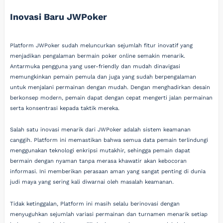
Inovasi Baru JWPoker
Platform JWPoker sudah meluncurkan sejumlah fitur inovatif yang
menjadikan pengalaman bermain poker online semakin menarik.
Antarmuka pengguna yang user-friendly dan mudah dinavigasi
memungkinkan pemain pemula dan juga yang sudah berpengalaman
untuk menjalani permainan dengan mudah. Dengan menghadirkan desain
berkonsep modern, pemain dapat dengan cepat mengerti jalan permainan
serta konsentrasi kepada taktik mereka.
Salah satu inovasi menarik dari JWPoker adalah sistem keamanan
canggih. Platform ini memastikan bahwa semua data pemain terlindungi
menggunakan teknologi enkripsi mutakhir, sehingga pemain dapat
bermain dengan nyaman tanpa merasa khawatir akan kebocoran
informasi. Ini memberikan perasaan aman yang sangat penting di dunia
judi maya yang sering kali diwarnai oleh masalah keamanan.
Tidak ketinggalan, Platform ini masih selalu berinovasi dengan
menyuguhkan sejumlah variasi permainan dan turnamen menarik setiap