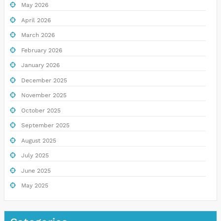
May 2026
April 2026
March 2026
February 2026
January 2026
December 2025
November 2025
October 2025
September 2025
August 2025
July 2025
June 2025
May 2025