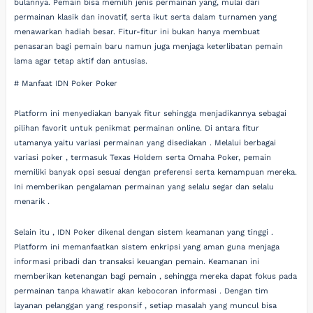
bulannya. Pemain bisa memilih jenis permainan yang, mulai dari
permainan klasik dan inovatif, serta ikut serta dalam turnamen yang
menawarkan hadiah besar. Fitur-fitur ini bukan hanya membuat
penasaran bagi pemain baru namun juga menjaga keterlibatan pemain
lama agar tetap aktif dan antusias.
# Manfaat IDN Poker Poker
Platform ini menyediakan banyak fitur sehingga menjadikannya sebagai
pilihan favorit untuk penikmat permainan online. Di antara fitur
utamanya yaitu variasi permainan yang disediakan . Melalui berbagai
variasi poker , termasuk Texas Holdem serta Omaha Poker, pemain
memiliki banyak opsi sesuai dengan preferensi serta kemampuan mereka.
Ini memberikan pengalaman permainan yang selalu segar dan selalu
menarik .
Selain itu , IDN Poker dikenal dengan sistem keamanan yang tinggi .
Platform ini memanfaatkan sistem enkripsi yang aman guna menjaga
informasi pribadi dan transaksi keuangan pemain. Keamanan ini
memberikan ketenangan bagi pemain , sehingga mereka dapat fokus pada
permainan tanpa khawatir akan kebocoran informasi . Dengan tim
layanan pelanggan yang responsif , setiap masalah yang muncul bisa