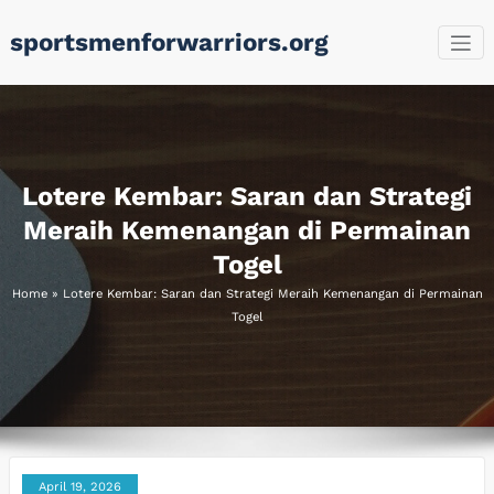
Skip
sportsmenforwarriors.org
to
content
Lotere Kembar: Saran dan Strategi
Meraih Kemenangan di Permainan
Togel
Home
»
Lotere Kembar: Saran dan Strategi Meraih Kemenangan di Permainan
Togel
April 19, 2026