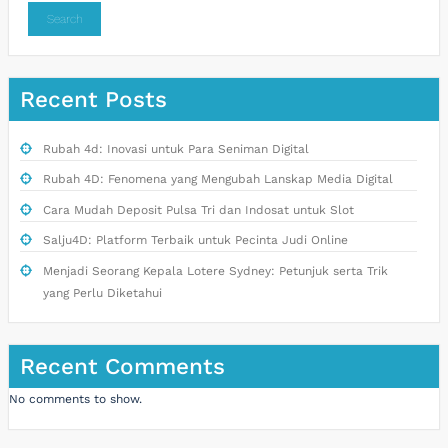
Search
Recent Posts
Rubah 4d: Inovasi untuk Para Seniman Digital
Rubah 4D: Fenomena yang Mengubah Lanskap Media Digital
Cara Mudah Deposit Pulsa Tri dan Indosat untuk Slot
Salju4D: Platform Terbaik untuk Pecinta Judi Online
Menjadi Seorang Kepala Lotere Sydney: Petunjuk serta Trik
yang Perlu Diketahui
Recent Comments
No comments to show.