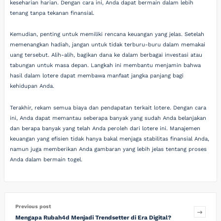
keseharian harian. Dengan cara ini, Anda dapat bermain dalam lebih
tenang tanpa tekanan finansial.
Kemudian, penting untuk memiliki rencana keuangan yang jelas. Setelah
memenangkan hadiah, jangan untuk tidak terburu-buru dalam memakai
uang tersebut. Alih-alih, bagikan dana ke dalam berbagai investasi atau
tabungan untuk masa depan. Langkah ini membantu menjamin bahwa
hasil dalam lotere dapat membawa manfaat jangka panjang bagi
kehidupan Anda.
Terakhir, rekam semua biaya dan pendapatan terkait lotere. Dengan cara
ini, Anda dapat memantau seberapa banyak yang sudah Anda belanjakan
dan berapa banyak yang telah Anda peroleh dari lotere ini. Manajemen
keuangan yang efisien tidak hanya bakal menjaga stabilitas finansial Anda,
namun juga memberikan Anda gambaran yang lebih jelas tentang proses
Anda dalam bermain togel.
Previous post
Mengapa Rubah4d Menjadi Trendsetter di Era Digital?