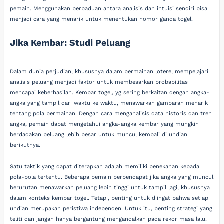
pemain. Menggunakan perpaduan antara analisis dan intuisi sendiri bisa
menjadi cara yang menarik untuk menentukan nomor ganda togel.
Jika Kembar: Studi Peluang
Dalam dunia perjudian, khususnya dalam permainan lotere, mempelajari
analisis peluang menjadi faktor untuk membesarkan probabilitas
mencapai keberhasilan. Kembar togel, yg sering berkaitan dengan angka-
angka yang tampil dari waktu ke waktu, menawarkan gambaran menarik
tentang pola permainan. Dengan cara menganalisis data historis dan tren
angka, pemain dapat mengetahui angka-angka kembar yang mungkin
berdadakan peluang lebih besar untuk muncul kembali di undian
berikutnya.
Satu taktik yang dapat diterapkan adalah memiliki penekanan kepada
pola-pola tertentu. Beberapa pemain berpendapat jika angka yang muncul
berurutan menawarkan peluang lebih tinggi untuk tampil lagi, khususnya
dalam konteks kembar togel. Tetapi, penting untuk diingat bahwa setiap
undian merupakan peristiwa independen. Untuk itu, penting strategi yang
teliti dan jangan hanya bergantung mengandalkan pada rekor masa lalu.