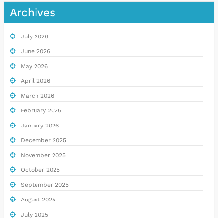
Archives
July 2026
June 2026
May 2026
April 2026
March 2026
February 2026
January 2026
December 2025
November 2025
October 2025
September 2025
August 2025
July 2025