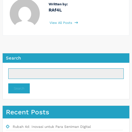
Written by:
RAf4L
View All Posts
Search
Search
Recent Posts
Rubah 4d: Inovasi untuk Para Seniman Digital