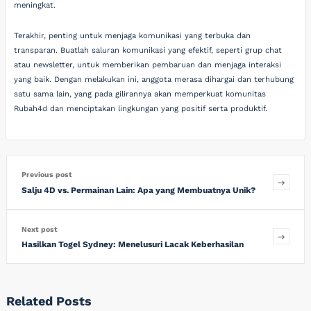
meningkat.
Terakhir, penting untuk menjaga komunikasi yang terbuka dan
transparan. Buatlah saluran komunikasi yang efektif, seperti grup chat
atau newsletter, untuk memberikan pembaruan dan menjaga interaksi
yang baik. Dengan melakukan ini, anggota merasa dihargai dan terhubung
satu sama lain, yang pada gilirannya akan memperkuat komunitas
Rubah4d dan menciptakan lingkungan yang positif serta produktif.
Previous post
Salju 4D vs. Permainan Lain: Apa yang Membuatnya Unik?
Next post
Hasilkan Togel Sydney: Menelusuri Lacak Keberhasilan
Related Posts