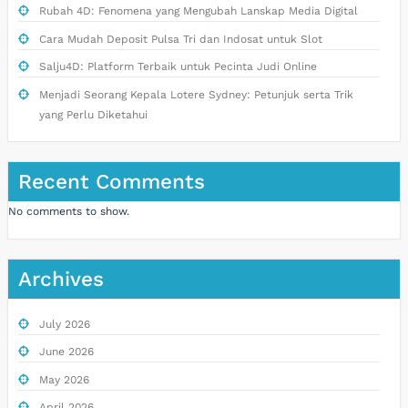
Rubah 4D: Fenomena yang Mengubah Lanskap Media Digital
Cara Mudah Deposit Pulsa Tri dan Indosat untuk Slot
Salju4D: Platform Terbaik untuk Pecinta Judi Online
Menjadi Seorang Kepala Lotere Sydney: Petunjuk serta Trik
yang Perlu Diketahui
Recent Comments
No comments to show.
Archives
July 2026
June 2026
May 2026
April 2026