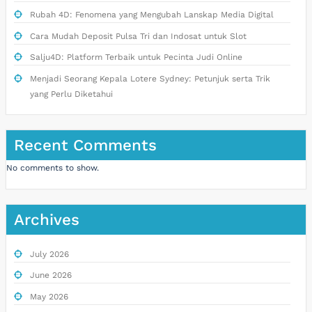
Rubah 4D: Fenomena yang Mengubah Lanskap Media Digital
Cara Mudah Deposit Pulsa Tri dan Indosat untuk Slot
Salju4D: Platform Terbaik untuk Pecinta Judi Online
Menjadi Seorang Kepala Lotere Sydney: Petunjuk serta Trik
yang Perlu Diketahui
Recent Comments
No comments to show.
Archives
July 2026
June 2026
May 2026