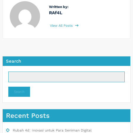
Written by:
RAf4L
View All Posts
Search
Search
Recent Posts
Rubah 4d: Inovasi untuk Para Seniman Digital