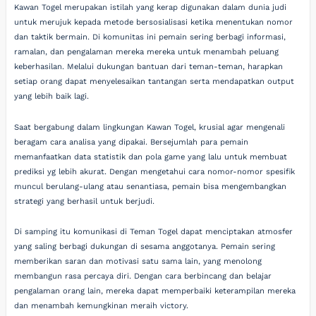
Kawan Togel merupakan istilah yang kerap digunakan dalam dunia judi
untuk merujuk kepada metode bersosialisasi ketika menentukan nomor
dan taktik bermain. Di komunitas ini pemain sering berbagi informasi,
ramalan, dan pengalaman mereka mereka untuk menambah peluang
keberhasilan. Melalui dukungan bantuan dari teman-teman, harapkan
setiap orang dapat menyelesaikan tantangan serta mendapatkan output
yang lebih baik lagi.
Saat bergabung dalam lingkungan Kawan Togel, krusial agar mengenali
beragam cara analisa yang dipakai. Bersejumlah para pemain
memanfaatkan data statistik dan pola game yang lalu untuk membuat
prediksi yg lebih akurat. Dengan mengetahui cara nomor-nomor spesifik
muncul berulang-ulang atau senantiasa, pemain bisa mengembangkan
strategi yang berhasil untuk berjudi.
Di samping itu komunikasi di Teman Togel dapat menciptakan atmosfer
yang saling berbagi dukungan di sesama anggotanya. Pemain sering
memberikan saran dan motivasi satu sama lain, yang menolong
membangun rasa percaya diri. Dengan cara berbincang dan belajar
pengalaman orang lain, mereka dapat memperbaiki keterampilan mereka
dan menambah kemungkinan meraih victory.