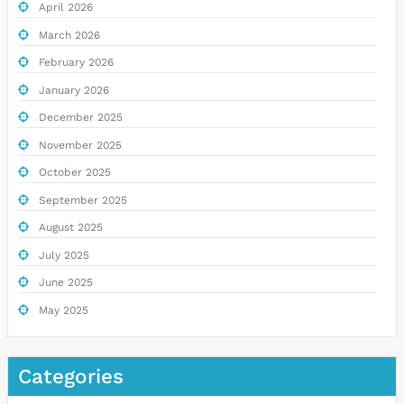
April 2026
March 2026
February 2026
January 2026
December 2025
November 2025
October 2025
September 2025
August 2025
July 2025
June 2025
May 2025
Categories