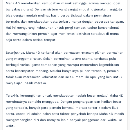
Maha 4D memberikan kemudahan masuk sehingga jadinya menjadi opsi
banyaknya orang. Dengan sistem yang sangat mudah digunakan, anggota
bisa dengan mudah melihat hasil, berpartisipasi dalam permainan
bermain, dan mendapatkan data terbaru hanya dengan beberapa tahapan.
Hal ini mengurangi kebutuhan untuk pergi tempat kasino konvensional
dan memungkinkan pemain agar menikmati aktivitas tersebut di mana
saja serta dalam setiap tempat.
Selanjutnya, Maha 4D terkenal akan bermacam-macam pilihan permainan
yang menggembirakan. Selain permainan lotere utama, terdapat pula
berbagai variasi game tambahan yang mampu menambah kegembiraan
serta kesempatan menang. Melalui banyaknya pilihan tersebut, pemain
tidak akan merasakan keberatan dan selalu memiliki opsi yang lain untuk
menjelajahi nasib mereka.
Terakhir, kemungkinan untuk mendapatkan hadiah besar melalui Maha 4D
membuatnya semakin menggoda. Dengan penghargaan dan hadiah besar
yang tersedia, banyak para pemain kembali merasa tertarik dalam ikut
serta. Aspek ini adalah salah satu faktor penyebab kenapa Maha 4D masih
mengembangkan diri dan menyita lebih banyak penggemar dari waktu ke
waktu.