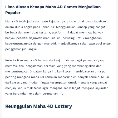
Lima Alasan Kenapa Maha 4D Games Menjadikan
Populer
Maha 4D telah jadi salah satu kejadian yang tidak tidak bisa diabaikan
dalam dunia angka pada Tanah Air. Menggunakan konsep yang sangat
berbeda dan membuat tertarik, platform ini dapat memikat banyak
banyak peserta. Sejumlah manusia kini bersaing untuk menghadapi
keberuntungannya dengan maha4d, menjadikannya salah satu opsi untuk
penggemar judi angka.
Ketertarikan maha 4D berasal dari sejumlah berbagai penyebab yang
memfasilitasi pengalaman bermain yang yang membahagiakan dan
menguntungkan Di dalam karya ini, kami akan membicarakan lima poin
penting mengapa maha 4D semakin menarik oleh banyak pemain. Mulai
dari akses yang mudah hingga kesempatan untuk menang yang sangat
menjanjikan, simak terus agar mengenal lebih lanjut mengapa sejumlah
yang berpindah ke dalam permainan ini.
Keunggulan Maha 4D Lottery