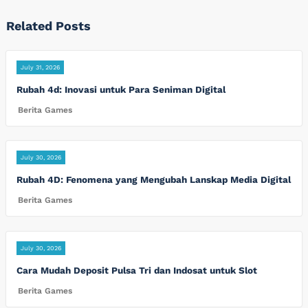
Related Posts
July 31, 2026
Rubah 4d: Inovasi untuk Para Seniman Digital
Berita Games
July 30, 2026
Rubah 4D: Fenomena yang Mengubah Lanskap Media Digital
Berita Games
July 30, 2026
Cara Mudah Deposit Pulsa Tri dan Indosat untuk Slot
Berita Games