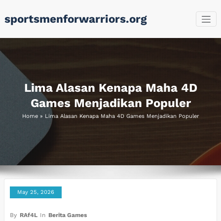
Skip
sportsmenforwarriors.org
to
content
Lima Alasan Kenapa Maha 4D
Games Menjadikan Populer
Home
»
Lima Alasan Kenapa Maha 4D Games Menjadikan Populer
May 25, 2026
By
RAf4L
In
Berita Games