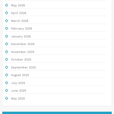
May 2026
April 2026
March 2026
February 2026
January 2026
December 2025
November 2025
October 2025
September 2025
August 2025
July 2025
June 2025
May 2025