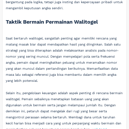
bergantung pada logika, tetapi juga insting dan kepercayaan pribadi untuk
mengambil keputusan angka sendiri.
Taktik Bermain Permainan Walitogel
Saat bertaruh walitogel, sangatlah penting agar memiliki rencana yang
matang masak biar dapat mendapatkan hasil yang diinginkan. Salah satu
strategi yang bisa diterapkan adalah melaksankan analisis pada nomor-
nomor yang sering muncul. Dengan mempelajari pola serta frekuensi
angka, pemain dapat meningkatkan peluang untuk meramalkan nomor
yang akan muncul dalam pertandingan berikutnya. Memanfaatkan data
masa lalu sebagai referensi juga bisa membantu dalam memilih angka
yang lebih potensial.
Selain itu, pengelolaan keuangan adalah aspek penting di rencana bermain
walitogel. Pemain sebaiknya menetapkan batasan uang yang akan
digunakan untuk bermain serta jangan melampaui jumlah itu. Dengan
demikian ini, petaruh dapat mengelak dari rugi yang besar serta
mengontrol perasaan selama bertaruh. Membagi dana untuk taruhan
kecil harian bisa menjadi cara yang untuk perpanjang waktu bermain dan