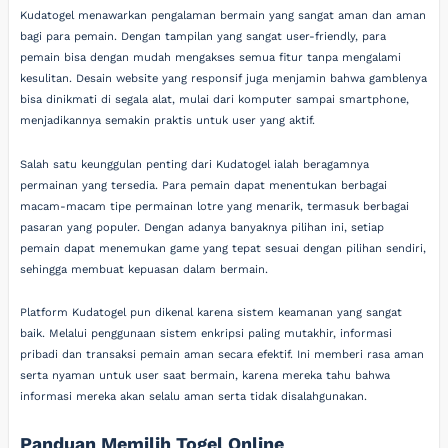
Kudatogel menawarkan pengalaman bermain yang sangat aman dan aman
bagi para pemain. Dengan tampilan yang sangat user-friendly, para
pemain bisa dengan mudah mengakses semua fitur tanpa mengalami
kesulitan. Desain website yang responsif juga menjamin bahwa gamblenya
bisa dinikmati di segala alat, mulai dari komputer sampai smartphone,
menjadikannya semakin praktis untuk user yang aktif.
Salah satu keunggulan penting dari Kudatogel ialah beragamnya
permainan yang tersedia. Para pemain dapat menentukan berbagai
macam-macam tipe permainan lotre yang menarik, termasuk berbagai
pasaran yang populer. Dengan adanya banyaknya pilihan ini, setiap
pemain dapat menemukan game yang tepat sesuai dengan pilihan sendiri,
sehingga membuat kepuasan dalam bermain.
Platform Kudatogel pun dikenal karena sistem keamanan yang sangat
baik. Melalui penggunaan sistem enkripsi paling mutakhir, informasi
pribadi dan transaksi pemain aman secara efektif. Ini memberi rasa aman
serta nyaman untuk user saat bermain, karena mereka tahu bahwa
informasi mereka akan selalu aman serta tidak disalahgunakan.
Panduan Memilih Togel Online