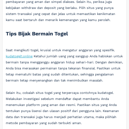
pembayaran yang aman dan simpel diakses. Selain itu, periksa juga
kebijakan withdraw dan deposit yang berlaku. Pilih situs yang punya
sistem transaksi yang cepat dan jelas untuk memastikan kenikmatan
kamu saat bertaruh dan menarik kemenangan yang kamu peroleh.
Tips Bijak Bermain Togel
Saat mengikuti togel, krusial untuk mengatur anggaran yang spesifik.
kudatogel1.online
Ketahui jumlah uang yang sanggup Anda habiskan untuk
bermain tanpa mengganggu anggaran hidup sehari-hari. Dengan demikian,
Anda bisa merasakan permainan tanpa tekanan finansial. Pastikan untuk
tetap mematuhi batas yang sudah ditentukan, sehingga pengalaman
bermain tetap menyenangkan dan tak menimbulkan masalah.
Selain itu, cobalah situs togel yang terpercaya contohnya kudatogel.
Melakukan investigasi sebelum mendaftar dapat membantu Anda
menemukan platform yang aman dan resmi. Pastikan situs yang Anda
tentukan punya lisensi dan ulasan positif dari pengguna lain. Keamanan
data dan transaksi juga harus menjadi perhatian utama, maka pilihlah
metode pembayaran yang sudah terbukti aman.