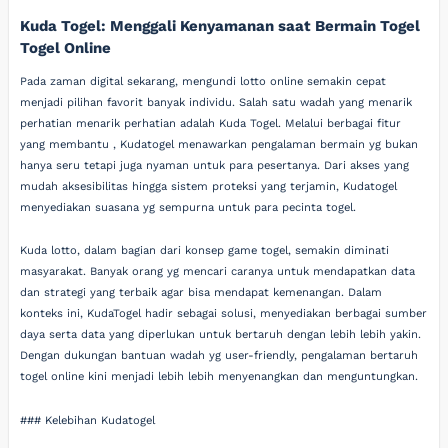
Kuda Togel: Menggali Kenyamanan saat Bermain Togel
Togel Online
Pada zaman digital sekarang, mengundi lotto online semakin cepat
menjadi pilihan favorit banyak individu. Salah satu wadah yang menarik
perhatian menarik perhatian adalah Kuda Togel. Melalui berbagai fitur
yang membantu , Kudatogel menawarkan pengalaman bermain yg bukan
hanya seru tetapi juga nyaman untuk para pesertanya. Dari akses yang
mudah aksesibilitas hingga sistem proteksi yang terjamin, Kudatogel
menyediakan suasana yg sempurna untuk para pecinta togel.
Kuda lotto, dalam bagian dari konsep game togel, semakin diminati
masyarakat. Banyak orang yg mencari caranya untuk mendapatkan data
dan strategi yang terbaik agar bisa mendapat kemenangan. Dalam
konteks ini, KudaTogel hadir sebagai solusi, menyediakan berbagai sumber
daya serta data yang diperlukan untuk bertaruh dengan lebih lebih yakin.
Dengan dukungan bantuan wadah yg user-friendly, pengalaman bertaruh
togel online kini menjadi lebih lebih menyenangkan dan menguntungkan.
### Kelebihan Kudatogel