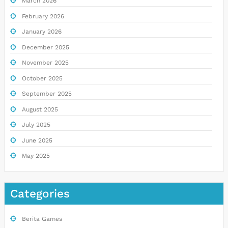
March 2026
February 2026
January 2026
December 2025
November 2025
October 2025
September 2025
August 2025
July 2025
June 2025
May 2025
Categories
Berita Games