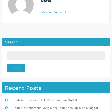
RAf4L
View All Posts
Search
Search
Recent Posts
Rubah 4d: Inovasi untuk Para Seniman Digital
Rubah 4D: Fenomena yang Mengubah Lanskap Media Digital