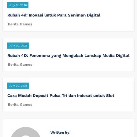
July 31, 2026
Rubah 4d: Inovasi untuk Para Seniman Digital
Berita Games
July 30, 2026
Rubah 4D: Fenomena yang Mengubah Lanskap Media Digital
Berita Games
July 30, 2026
Cara Mudah Deposit Pulsa Tri dan Indosat untuk Slot
Berita Games
Written by: