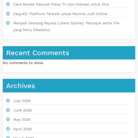
Cara Mudah Deposit Pulsa Tri dan Indosat untuk Slot
Salju4D: Platform Terbaik untuk Pecinta Judi Online
Menjadi Seorang Kepala Lotere Sydney: Petunjuk serta Trik
yang Perlu Diketahui
Recent Comments
No comments to show.
Archives
July 2026
June 2026
May 2026
April 2026