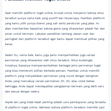
Saat memilih platform togel online, krusial untuk menjamin bahwa situs
tersebut punya nama baik yang positif dan terpercaya. Pastikan platform
yang kamu pilih punya lisensi yang sah serta peraturan yang jelas. Ini
akan memberikan kepastian bahwa game yang ditawarkan adalah fair dan
aman untuk bermain. Lakukan penelitian tentang ulasan user dan
peringkat dari platform tersebut agar kamu dapat membuat pilihan yang
benar.
Selain itu, nama baik, kamu juga perlu memperhatikan juga variasi
permainan yang ditawarkan oleh situs tersebut. Situs kudatogel,
misalnya, biasanya mempersembahkan berbagai jenis permainan togel
yang bisa memenuhi pilihan berbeda pemain. Pastikan untuk memilih
platform yang menyediakan permainan yang cocok dengan keinginan
Anda, yang mencakup variasi permainan 2D, 3D, atau colok bebas.
Sehingga, Anda dapat mendapatkan pengalaman bermain yang lebih seru
dan sesuai dengan selera.
Aspek lain yang tidak kalah penting adalah cara pembayaran yang tersedia
di platform togel online. Yakinkan bahwa platform tersebut memiliki opsi