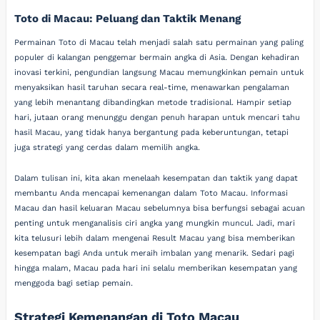
Toto di Macau: Peluang dan Taktik Menang
Permainan Toto di Macau telah menjadi salah satu permainan yang paling
populer di kalangan penggemar bermain angka di Asia. Dengan kehadiran
inovasi terkini, pengundian langsung Macau memungkinkan pemain untuk
menyaksikan hasil taruhan secara real-time, menawarkan pengalaman
yang lebih menantang dibandingkan metode tradisional. Hampir setiap
hari, jutaan orang menunggu dengan penuh harapan untuk mencari tahu
hasil Macau, yang tidak hanya bergantung pada keberuntungan, tetapi
juga strategi yang cerdas dalam memilih angka.
Dalam tulisan ini, kita akan menelaah kesempatan dan taktik yang dapat
membantu Anda mencapai kemenangan dalam Toto Macau. Informasi
Macau dan hasil keluaran Macau sebelumnya bisa berfungsi sebagai acuan
penting untuk menganalisis ciri angka yang mungkin muncul. Jadi, mari
kita telusuri lebih dalam mengenai Result Macau yang bisa memberikan
kesempatan bagi Anda untuk meraih imbalan yang menarik. Sedari pagi
hingga malam, Macau pada hari ini selalu memberikan kesempatan yang
menggoda bagi setiap pemain.
Strategi Kemenangan di Toto Macau