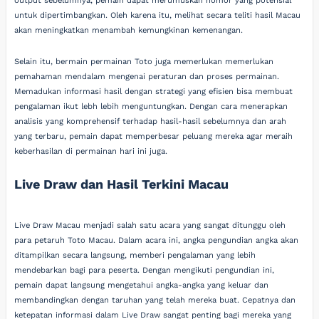
output sebelumnya, pemain dapat merumuskan nomor yang potensial
untuk dipertimbangkan. Oleh karena itu, melihat secara teliti hasil Macau
akan meningkatkan menambah kemungkinan kemenangan.
Selain itu, bermain permainan Toto juga memerlukan memerlukan
pemahaman mendalam mengenai peraturan dan proses permainan.
Memadukan informasi hasil dengan strategi yang efisien bisa membuat
pengalaman ikut lebh lebih menguntungkan. Dengan cara menerapkan
analisis yang komprehensif terhadap hasil-hasil sebelumnya dan arah
yang terbaru, pemain dapat memperbesar peluang mereka agar meraih
keberhasilan di permainan hari ini juga.
Live Draw dan Hasil Terkini Macau
Live Draw Macau menjadi salah satu acara yang sangat ditunggu oleh
para petaruh Toto Macau. Dalam acara ini, angka pengundian angka akan
ditampilkan secara langsung, memberi pengalaman yang lebih
mendebarkan bagi para peserta. Dengan mengikuti pengundian ini,
pemain dapat langsung mengetahui angka-angka yang keluar dan
membandingkan dengan taruhan yang telah mereka buat. Cepatnya dan
ketepatan informasi dalam Live Draw sangat penting bagi mereka yang