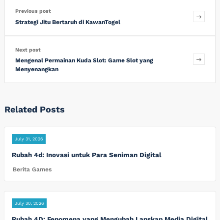
Previous post
Strategi Jitu Bertaruh di KawanTogel
Next post
Mengenal Permainan Kuda Slot: Game Slot yang
Menyenangkan
Related Posts
July 31, 2026
Rubah 4d: Inovasi untuk Para Seniman Digital
Berita Games
July 30, 2026
Rubah 4D: Fenomena yang Mengubah Lanskap Media Digital