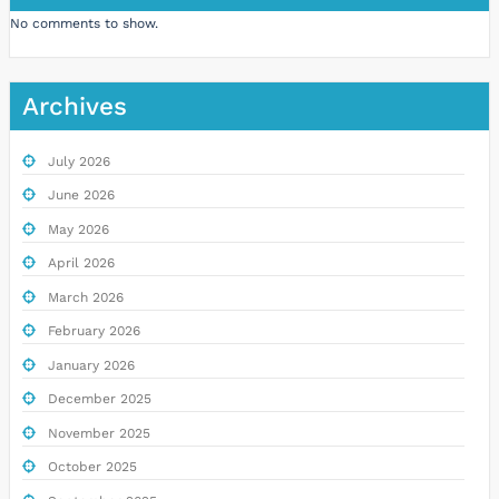
No comments to show.
Archives
July 2026
June 2026
May 2026
April 2026
March 2026
February 2026
January 2026
December 2025
November 2025
October 2025