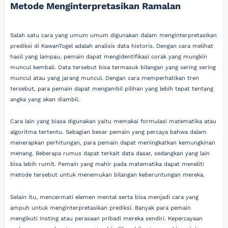
Metode Menginterpretasikan Ramalan
Salah satu cara yang umum umum digunakan dalam menginterpretasikan
prediksi di KawanTogel adalah analisis data historis. Dengan cara melihat
hasil yang lampau, pemain dapat mengidentifikasi corak yang mungkin
muncul kembali. Data tersebut bisa termasuk bilangan yang sering sering
muncul atau yang jarang muncul. Dengan cara memperhatikan tren
tersebut, para pemain dapat mengambil pilihan yang lebih tepat tentang
angka yang akan diambil.
Cara lain yang biasa digunakan yaitu memakai formulasi matematika atau
algoritma tertentu. Sebagian besar pemain yang percaya bahwa dalam
menerapkan perhitungan, para pemain dapat meningkatkan kemungkinan
menang. Beberapa rumus dapat terkait data dasar, sedangkan yang lain
bisa lebih rumit. Pemain yang mahir pada matematika dapat meneliti
metode tersebut untuk menemukan bilangan keberuntungan mereka.
Selain itu, mencermati elemen mental serta bisa menjadi cara yang
ampuh untuk menginterpretasikan prediksi. Banyak para pemain
mengikuti insting atau perasaan pribadi mereka sendiri. Kepercayaan