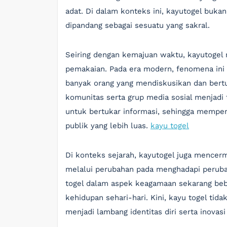
adat. Di dalam konteks ini, kayutogel bukan
dipandang sebagai sesuatu yang sakral.
Seiring dengan kemajuan waktu, kayutogel
pemakaian. Pada era modern, fenomena ini 
banyak orang yang mendiskusikan dan bertu
komunitas serta grup media sosial menjad
untuk bertukar informasi, sehingga memperl
publik yang lebih luas.
kayu togel
Di konteks sejarah, kayutogel juga mencer
melalui perubahan pada menghadapi perub
togel dalam aspek keagamaan sekarang beb
kehidupan sehari-hari. Kini, kayu togel tid
menjadi lambang identitas diri serta inova