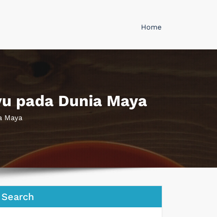
Home
yu pada Dunia Maya
a Maya
Search