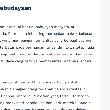
Kebudayaan
an interaksi baru di hubungan masyarakat
uda. Permainan ini sering merupakan pokok bahasan
ia, yang membangun komunitas yang berbagi tips dan
 terbatas pada permainan itu sendiri, akan tetapi juga
saan yg berhubungan dengan keberuntungan dan takdir.
 budaya yang baru yg memfasilitasi interaksi antara
n pengaruh buruk, khususnya terkait perihal
kat. Sebagian orang terjebak dalam aktivitas ini
finansial mereka. Perhatian yang terlalu terhadap
ng menyadari pendidikan dan karir mereka. Kondisi
a dan komunitas, karena itu individu yang dekat