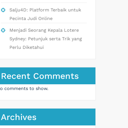
Salju4D: Platform Terbaik untuk
Pecinta Judi Online
Menjadi Seorang Kepala Lotere
Sydney: Petunjuk serta Trik yang
Perlu Diketahui
Recent Comments
o comments to show.
Archives