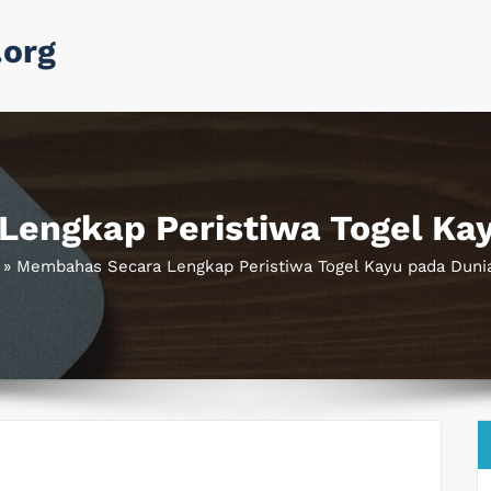
.org
engkap Peristiwa Togel Ka
»
Membahas Secara Lengkap Peristiwa Togel Kayu pada Duni