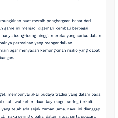
kemungkinan buat meraih penghargaan besar dari
kan game ini menjadi digemari kembali berbagai
r hanya iseng-iseng hingga mereka yang serius dalam
halnya permainan yang mengandalkan
emain agar menyadari kemungkinan risiko yang dapat
bangan.
ogel, mempunyai akar budaya tradisi yang dalam pada
al usul awal keberadaan kayu togel sering terkait
l yang telah ada sejak zaman lama. Kayu ini dianggap
at, maka sering dipakai dalam ritual serta upacara