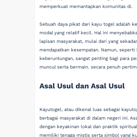
memperkuat memantapkan komunitas di.
Sebuah daya pikat dari kayu togel adalah 
modal yang relatif kecil. Hal ini menyebab
lapisan masyarakat, mulai dari yang sekada
mendapatkan kesempatan. Namun, seperti 
keberuntungan, sangat penting bagi para p
muncul serta bermain. secara penuh pertim
Asal Usul dan Asal Usul
Kayutogel, atau dikenal luas sebagai kayut
berbagai masyarakat di dalam negeri ini. As
dengan keyakinan lokal dan praktik spiritua
memiliki tenaga mistis serta simbol yang ku