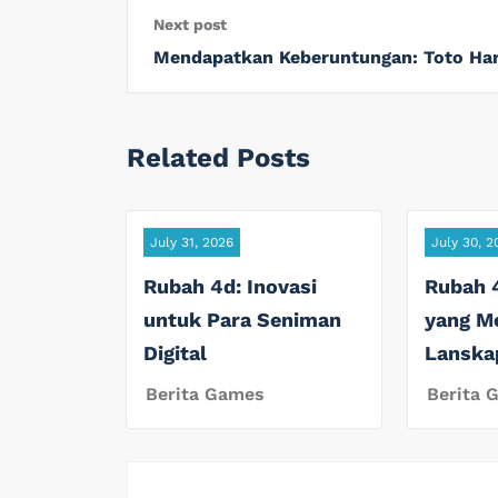
Next post
Mendapatkan Keberuntungan: Toto Har
Related Posts
July 31, 2026
July 30, 2
Rubah 4d: Inovasi
Rubah 
untuk Para Seniman
yang M
Digital
Lanskap
Berita Games
Berita 