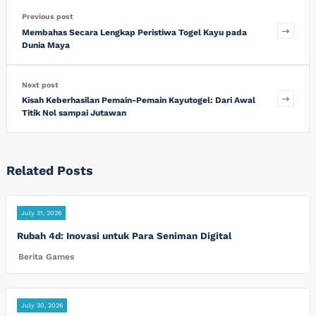
Previous post
Membahas Secara Lengkap Peristiwa Togel Kayu pada
Dunia Maya
Next post
Kisah Keberhasilan Pemain-Pemain Kayutogel: Dari Awal
Titik Nol sampai Jutawan
Related Posts
July 31, 2026
Rubah 4d: Inovasi untuk Para Seniman Digital
Berita Games
July 30, 2026