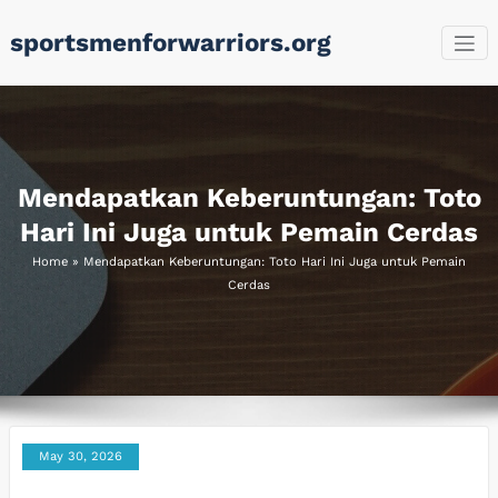
Skip
sportsmenforwarriors.org
to
content
Mendapatkan Keberuntungan: Toto
Hari Ini Juga untuk Pemain Cerdas
Home
»
Mendapatkan Keberuntungan: Toto Hari Ini Juga untuk Pemain
Cerdas
May 30, 2026