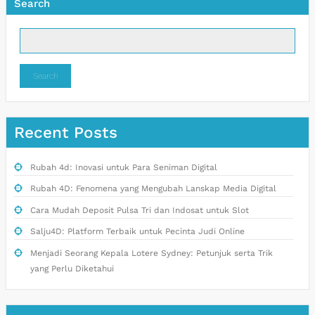
Search
Search
Recent Posts
Rubah 4d: Inovasi untuk Para Seniman Digital
Rubah 4D: Fenomena yang Mengubah Lanskap Media Digital
Cara Mudah Deposit Pulsa Tri dan Indosat untuk Slot
Salju4D: Platform Terbaik untuk Pecinta Judi Online
Menjadi Seorang Kepala Lotere Sydney: Petunjuk serta Trik
yang Perlu Diketahui