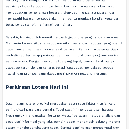
penting untuk menjauhkan diri dari kerugian yang besar. Pemain
sebaiknya tidak tergoda untuk terus bermain hanya karena berharap
mendapatkan kemenangan besaran. Menyusun rencana anggaran dan
mematuhi batasan tersebut akan membantu menjaga kondisi keuangan
tetap sehat sambil menikmati permainan.
Terakhir, krusial untuk memilih situs togel online yang handal dan aman.
Menjamin bahwa situs tersebut memiliki lisensi dan reputasi yang positif
dapat menambah rasa nyaman saat bermain. Pemain harus senantiasa
berhati-hati terhadap penipuan dan memilih platform yang memberikan
service prima. Dengan memilih situs yang tepat, pemain tidak hanya
dapat bertaruh dengan tenang, tetapi juga dapat mengakses kepada
hadiah dan promosi yang dapat meningkatkan peluang menang.
Perkiraan Lotere Hari Ini
Dalam alam lotere, prediksi merupakan salah satu faktor krusial yang
sering dicari para para pemain. Togel saat ini mendatangkan harapan
fresh untuk mendapatkan fortune. Melalui beragam metode analisis dan
observasi informasi yang lalu, pemain dapat menambah peluang mereka
dalam menebak angka yang tepat. Sangat penting agar mencermati tren